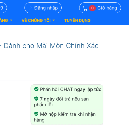
Giỏ hàng
39
Đăng nhập
0
ÀNG
VỀ CHÚNG TÔI
TUYỂN DỤNG
- Dành cho Mài Mòn Chính Xác
Phản hồi CHAT
ngay lập tức
7 ngày
đổi trả nếu sản
phẩm lỗi
Mở hộp kiểm tra khi nhận
hàng