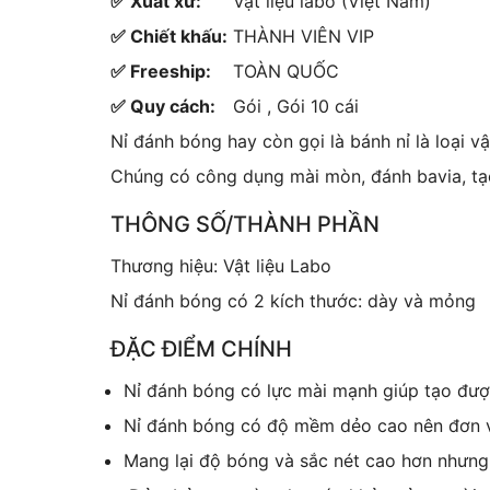
✅ Xuất xứ:
Vật liệu labo (Việt Nam)
✅ Chiết khấu:
THÀNH VIÊN VIP
✅ Freeship:
TOÀN QUỐC
✅ Quy cách:
Gói , Gói 10 cái
Nỉ đánh bóng hay còn gọi là bánh nỉ là loại v
Chúng có công dụng mài mòn, đánh bavia, tạ
THÔNG SỐ/THÀNH PHẦN
Thương hiệu: Vật liệu Labo
Nỉ đánh bóng có 2 kích thước: dày và mỏng
ĐẶC ĐIỂM CHÍNH
Nỉ đánh bóng có lực mài mạnh giúp tạo đư
Nỉ đánh bóng có độ mềm dẻo cao nên đơn vị
Mang lại độ bóng và sắc nét cao hơn nhưng 