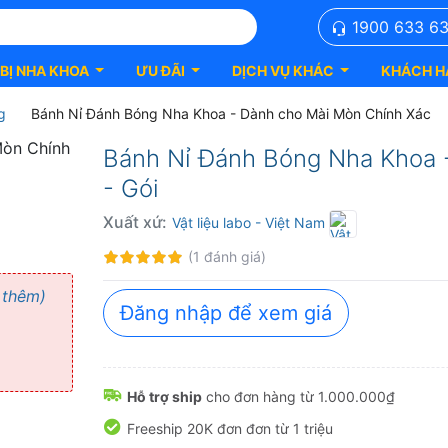
1900 633 6
 BỊ NHA KHOA
ƯU ĐÃI
DỊCH VỤ KHÁC
KHÁCH H
g
Bánh Nỉ Đánh Bóng Nha Khoa - Dành cho Mài Mòn Chính Xác
Bánh Nỉ Đánh Bóng Nha Khoa 
- Gói
Xuất xứ:
Vật liệu labo
- Việt Nam
Đánh
100%
(1 đánh giá)
giá:
 thêm)
Đăng nhập để xem giá
Hỗ trợ ship
cho đơn hàng từ 1.000.000₫
Freeship 20K đơn đơn từ 1 triệu