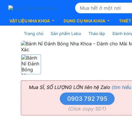
VẬT LIỆU NHA KHOA
DỤNG CỤ NHA KHOA
THIẾT
Trang chủ
Sản phẩm Labo
Tháo lắp
Đánh bón
Bánh
Nỉ
Đánh
Bóng
Mua SỈ, SỐ LƯỢNG LỚN liên hệ Zalo
(tìm hiểu
0903 792 795
Nha
(Click copy SDT)
Khoa: