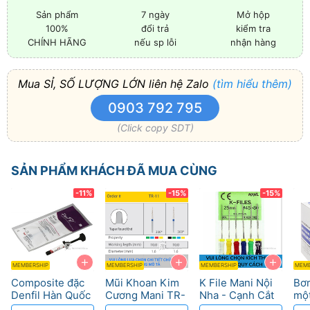
Sản phẩm
7 ngày
Mở hộp
100%
đổi trả
kiểm tra
CHÍNH HÃNG
nếu sp lỗi
nhận hàng
Mua SỈ, SỐ LƯỢNG LỚN liên hệ Zalo
(tìm hiểu thêm)
0903 792 795
(Click copy SDT)
SẢN PHẨM KHÁCH ĐÃ MUA CÙNG
-11%
-15%
-15%
+
+
+
MEMBERSHIP
MEMBERSHIP
MEMBERSHIP
MEMB
Composite đặc
Mũi Khoan Kim
K File Mani Nội
Bơ
Denfil Hàn Quốc
Cương Mani TR-
Nha - Cạnh Cắt
một
- Trám Răng
Độ Bền Cao, Cắt
Sắc, Chuẩn ISO
Vi