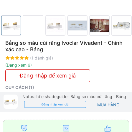
Cho
Phôi
Sứ
Bảng so màu cùi răng Ivoclar Vivadent - Chính
xác cao - Bảng
Rating:
100%
(1 đánh giá)
(Đang xem 6)
Đăng nhập để xem giá
QUY CÁCH (1)
Natural die shadeguide- Bảng so màu cùi răng
| Bảng
MUA HÀNG
Đăng nhập xem giá