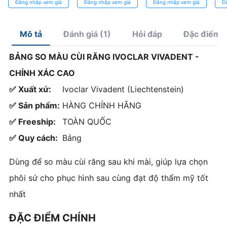
Đăng nhập xem giá
Đăng nhập xem giá
Đăng nhập xem giá
Đ
Hàm
Chính Xác
1C
Mô tả
Đánh giá (1)
Hỏi đáp
Đặc điểm 
BẢNG SO MÀU CÙI RĂNG IVOCLAR VIVADENT -
CHÍNH XÁC CAO
✅ Xuất xứ:
Ivoclar Vivadent (Liechtenstein)
✅ Sản phẩm:
HÀNG CHÍNH HÃNG
✅ Freeship:
TOÀN QUỐC
✅ Quy cách:
Bảng
Dùng để so màu cùi răng sau khi mài, giúp lựa chọn
phôi sứ cho phục hình sau cùng đạt độ thẩm mỹ tốt
nhất
ĐẶC ĐIỂM CHÍNH