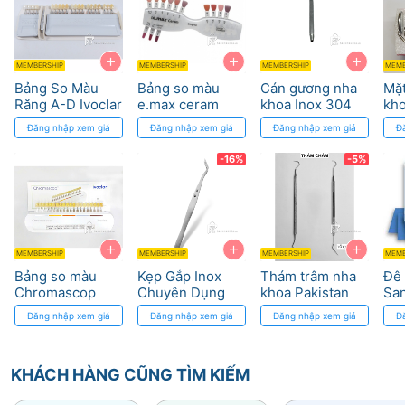
+
+
+
MEMBERSHIP
MEMBERSHIP
MEMBERSHIP
MEMB
Bảng So Màu
Bảng so màu
Cán gương nha
Mặ
Răng A-D Ivoclar
e.max ceram
khoa Inox 304
kh
Vivadent -
Ivoclar Vivadent
Đăng nhập xem giá
Đăng nhập xem giá
Đăng nhập xem giá
Đ
Chuẩn Xác Nha
Khoa
-16%
-5%
+
+
+
MEMBERSHIP
MEMBERSHIP
MEMBERSHIP
MEMB
Bảng so màu
Kẹp Gắp Inox
Thám trâm nha
Đê 
Chromascop
Chuyên Dụng
khoa Pakistan
San
Ivoclar Vivadent
Nha Khoa - Độ
Khô
Đăng nhập xem giá
Đăng nhập xem giá
Đăng nhập xem giá
Đ
Bền Và Độ Chính
Pro
Xác Cao
KHÁCH HÀNG CŨNG TÌM KIẾM