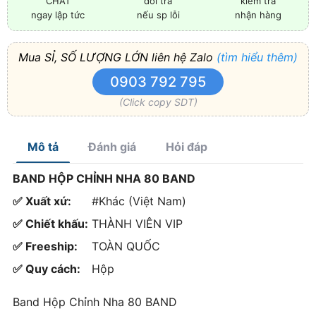
đổi trả
kiểm tra
CHAT
nếu sp lỗi
nhận hàng
ngay lập tức
Mua SỈ, SỐ LƯỢNG LỚN liên hệ Zalo
(tìm hiểu thêm)
0903 792 795
(Click copy SDT)
Mô tả
Đánh giá
Hỏi đáp
BAND HỘP CHỈNH NHA 80 BAND
✅ Xuất xứ:
#Khác (Việt Nam)
✅ Chiết khấu:
THÀNH VIÊN VIP
✅ Freeship:
TOÀN QUỐC
✅ Quy cách:
Hộp
Band Hộp Chỉnh Nha 80 BAND