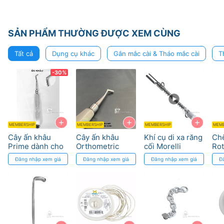
SẢN PHẨM THƯỜNG ĐƯỢC XEM CÙNG
Tất cả
Dụng cụ khác
Gắn mắc cài & Tháo mắc cài
T
-30%
+
+
+
MEMBERSHIP
MEMBERSHIP
MEMBERSHIP
MEMB
Cây ấn khâu
Cây ấn khâu
Khí cụ di xa răng
Ch
Prime dành cho
Orthometric
cối Morelli
Rot
nha khoa - Khả
on
Đăng nhập xem giá
Đăng nhập xem giá
Đăng nhập xem giá
Đ
năng chống gỉ
Dy