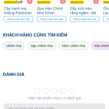
+
+
+
MEMBERSHIP
MEMBERSHIP
MEMBERSHIP
MEMB
Cây banh má,
Que Hàn Chỉnh
Dây xích kéo
Ống
miệng Parkistan
Nha Silver
răng ngầm- dài
Li
Solder 0.5mm
1’’ Eyelet with
Tub
Đăng nhập xem giá
Đăng nhập xem giá
Đăng nhập xem giá
Đ
Morelli
Chain Direct
Bond DynaFlex
KHÁCH HÀNG CŨNG TÌM KIẾM
chỉnh nha
sáp chỉnh nha
kềm chỉnh nha
kìm chỉn
ĐÁNH GIÁ
Rating:
Hiện sản phẩm chưa có đánh giá
0%
Chia sẻ nhận xét về sản phẩm