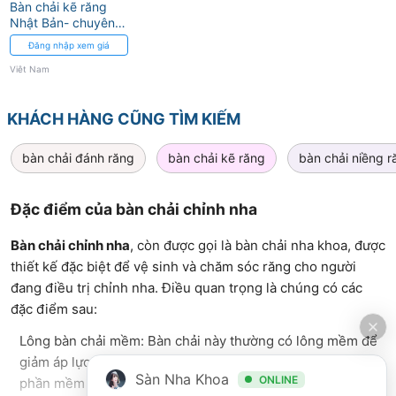
Bàn chải kẽ răng
Nhật Bản- chuyên
dùng cho người
Đăng nhập xem giá
chỉnh nha
Việt Nam
KHÁCH HÀNG CŨNG TÌM KIẾM
bàn chải đánh răng
bàn chải kẽ răng
bàn chải niềng r
Đặc điểm của bàn chải chỉnh nha
Bàn chải chỉnh nha
, còn được gọi là bàn chải nha khoa, được
thiết kế đặc biệt để vệ sinh và chăm sóc răng cho người
đang điều trị chỉnh nha. Điều quan trọng là chúng có các
đặc điểm sau:
Lông bàn chải mềm: Bàn chải này thường có lông mềm để
giảm áp lực khi chải, tránh làm tổn thương nướu và các
Sàn Nha Khoa
ONLINE
phần mềm nhạy cảm khác trong quá trình vệ sinh.