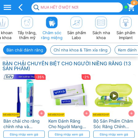
Bàn
0
MUA HẾT Ở MỘT NƠI
chải
niềng
 khoan
Tẩy trắng,
Chăm sóc
Sản phẩm
Sách nha
Sản phẩm
răng
a khoa
thẩm mỹ
răng miệng
Labo
khoa
Implant
–
Bàn chải đánh răng
Chỉ nha khoa & Tăm xỉa răng
Kem đánh 
Làm
BÀN CHẢI CHUYÊN BIỆT CHO NGƯỜI NIỀNG RĂNG (13
sạch
SẢN PHẨM)
quanh
-35%
-2%
mắc
cài,
dây
+
+
+
MEMBERSHIP
MEMBERSHIP
MEMBERSHIP
cung
Bàn chải cho răng
Kem Đánh Răng
Bộ Sản Phẩm Chăm
chỉnh nha và
Cho Người Mang
Sóc Răng Chỉnh
Implant Tepe
Khí Cụ Chỉnh Nha
Nha Vitis
Đăng nhập xem giá
Đăng nhập xem giá
Đăng nhập xem giá
Vitis Orthodontic
Orthodontic Kit