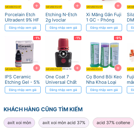
+
+
+
MEMBERSHIP
MEMBERSHIP
MEMBERSHIP
MEMB
Porcelain Etch
Etching N-Etch
Xi Măng Gắn Fuji
Sil
Ultradent 9% HF
2g Ivoclar
1 GC - Phóng
DM
- Dung dịch
Vivadent - Gel
Thích Fluoride,
lấy
Đăng nhập xem giá
Đăng nhập xem giá
Đăng nhập xem giá
Đ
etching sứ
37% Phosphoric
Độ Bền Cao
kho
Acid
ca
-1%
-1%
-9%
+
+
+
MEMBERSHIP
MEMBERSHIP
MEMBERSHIP
MEMB
IPS Ceramic
One Coat 7
Cọ Bond Bôi Keo
Fuj
Etching Gel - 5%
Universal Chất
Nha Khoa Loại
mă
Hydrofluoric
kết dính One
Tốt
hìn
Đăng nhập xem giá
Đăng nhập xem giá
Đăng nhập xem giá
Đ
Acid
Coat 7 Universal
độ 
Coltene
KHÁCH HÀNG CŨNG TÌM KIẾM
axit xoi mòn
axit xoi mòn acid 37%
acid 37% coltene