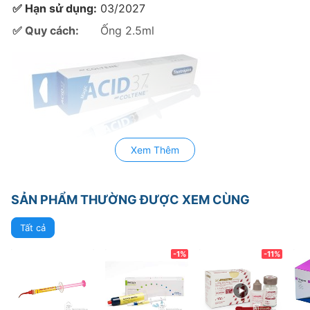
✅ Hạn sử dụng:
03/2027
✅ Quy cách:
Ống 2.5ml
Xem Thêm
Là acid xoi mòn Phosphoric 37% dạng gel có độ nhớt
cao
(giúp đặt chính xác vào vị trí cần xoi mòn-không
SẢN PHẨM THƯỜNG ĐƯỢC XEM CÙNG
chảy vào
các khu vực không muốn xoi mòn), xoi mòn
Tất cả
cho cả men và
ngà răng , màu xanh giúp kiểm soát
-1%
-11%
vùng xoi mòn dễ dàng