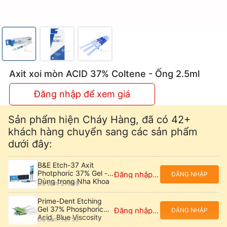
Axit xoi mòn ACID 37% Coltene - Ống 2.5ml
Đăng nhập để xem giá
Sản phẩm hiện Cháy Hàng, đã có 42+
khách hàng chuyển sang các sản phẩm
dưới đây:
B&E Etch-37 Axit
Photphoric 37% Gel -
Đăng nhập để xem giá
ĐĂNG NHẬP
Dùng trong Nha Khoa
Đã bán: 21000
Prime-Dent Etching
Gel 37% Phosphoric
Đăng nhập để xem giá
ĐĂNG NHẬP
Acid, Blue Viscosity
Đã bán: 13756