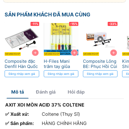
SẢN PHẨM KHÁCH ĐÃ MUA CÙNG
-11%
-15%
-33%
+
+
+
MEMBERSHIP
MEMBERSHIP
MEMBERSHIP
MEMB
Composite đặc
H-Files Mani
Composite Lỏng
Kim
Denfil Hàn Quốc
trâm tay giũa
BE: Phục Hồi Cùi
Shi
- Trám Răng
chuẩn ISO, độ
Răng với Độ Bền
Shi
Đăng nhập xem giá
Đăng nhập xem giá
Đăng nhập xem giá
Đ
Hàm
thuôn chính xác
Cao
đầu
nh
Mô tả
Đánh giá
Hỏi đáp
AXIT XOI MÒN ACID 37% COLTENE
✅ Xuất xứ:
Coltene (Thụy Sĩ)
✅ Sản phẩm:
HÀNG CHÍNH HÃNG