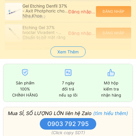
Gel Etching Denfil 37%
- Axit Photphoric cho
Đăng nhập để xem giá
ĐĂNG NHẬP
Nha Khoa
Đã bán: 4532
Etching Gel 37%
Ivoclar Vivadent -
Đăng nhập để xem giá
ĐĂNG NHẬP
Chuẩn bị bề mặt răng
Đã bán: 1260
Actino Gel 37%
Xem Thêm
PREVEST - Etching
Đăng nhập để xem giá
ĐĂNG NHẬP
Solution with
Đã bán: 340
Phosphoric Acid
Ultra-Etch AB 35%
Phosphoric Acid
Đăng nhập để xem giá
ĐĂNG NHẬP
Etching Solution with
Đã bán: 900
Sản phẩm
7 ngày
Mở hộp
Antibacterial
100%
đổi trả
kiểm tra
CHÍNH HÃNG
nếu sp lỗi
nhận hàng
Mua SỈ, SỐ LƯỢNG LỚN liên hệ Zalo
(tìm hiểu thêm)
0903 792 795
(Click copy SDT)