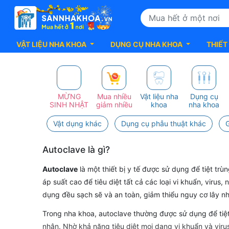
VẬT LIỆU NHA KHOA
DỤNG CỤ NHA KHOA
THIẾT
Autoclave
MỪNG
Mua nhiều
Vật liệu nha
Dụng cụ
SINH NHẬT
giảm nhiều
khoa
nha khoa
Vật dụng khác
Dụng cụ phẫu thuật khác
Autoclave là gì?
Autoclave
là một thiết bị y tế được sử dụng để tiệt tr
áp suất cao để tiêu diệt tất cả các loại vi khuẩn, viru
dụng đều sạch sẽ và an toàn, giảm thiểu nguy cơ lây n
Trong nha khoa, autoclave thường được sử dụng để tiệt
nhân. Nhờ khả năng tiêu diệt mọi dạng vi khuẩn và virus