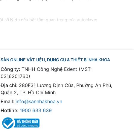
ột số lý do nêu bật tầm quan trọng của autoclave:
lây nhiễm chéo giữa các bệnh nhân. Autoclave giúp loại
khoa hàng ngày. Việc sử dụng autoclave để tiệt trùng
SÀN ONLINE VẬT LIỆU, DỤNG CỤ & THIẾT BỊ NHA KHOA
ụng autoclave để tiệt trùng dụng cụ y tế không chỉ đảm
Công ty:
TNHH Công Nghệ Edent (MST:
0316201760)
Địa chỉ:
280F31 Lương Định Của, Phường An Phú,
ng nha khoa. Việc sử dụng autoclave là một yêu cầu bắt
Quận 2, TP. Hồ Chí Minh
Email:
info@sannhakhoa.vn
Hotline:
1900 633 639
ết bị phù hợp nhất với nhu cầu của mình:
rùng. Nếu phòng khám của bạn nhỏ và cần tiệt trùng ít