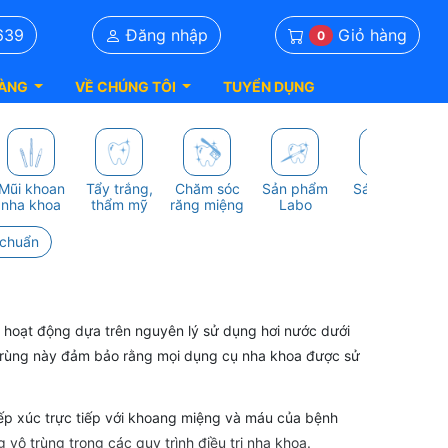
Giỏ hàng
639
Đăng nhập
0
ÀNG
VỀ CHÚNG TÔI
TUYỂN DỤNG
Mũi khoan
Tẩy trắng,
Chăm sóc
Sản phẩm
Sách nha
S
nha khoa
thẩm mỹ
răng miệng
Labo
khoa
 chuẩn
ve hoạt động dựa trên nguyên lý sử dụng hơi nước dưới
iệt trùng này đảm bảo rằng mọi dụng cụ nha khoa được sử
iếp xúc trực tiếp với khoang miệng và máu của bệnh
 vô trùng trong các quy trình điều trị nha khoa.