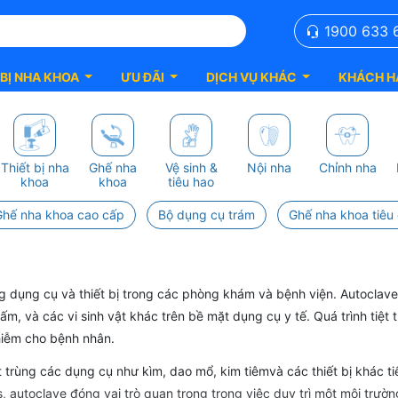
1900 633 
 BỊ NHA KHOA
ƯU ĐÃI
DỊCH VỤ KHÁC
KHÁCH H
Thiết bị nha
Ghế nha
Vệ sinh &
Nội nha
Chỉnh nha
khoa
khoa
tiêu hao
Ghế nha khoa cao cấp
Bộ dụng cụ trám
Ghế nha khoa tiêu
ùng dụng cụ và thiết bị trong các phòng khám và bệnh viện. Autocla
s, nấm, và các vi sinh vật khác trên bề mặt dụng cụ y tế. Quá trình t
hiễm cho bệnh nhân.
 trùng các dụng cụ như kìm, dao mổ, kim tiêmvà các thiết bị khác t
, autoclave đóng vai trò quan trọng trong việc duy trì một môi trường