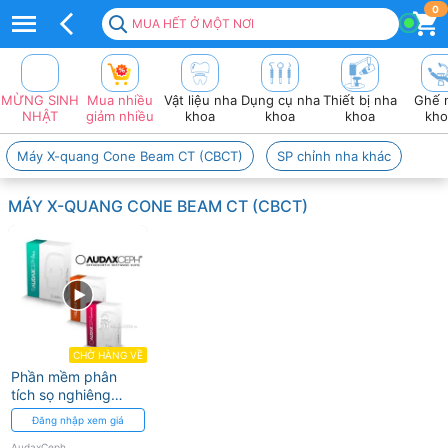
Top
0
MUA HẾT Ở MỘT NƠI
100+
sản
MỪNG SINH
Mua nhiều
Vật liệu nha
Dụng cụ nha
Thiết bị nha
Ghế 
Phẩm
NHẬT
giảm nhiều
khoa
khoa
khoa
kho
AUDAXCEPH
Máy X-quang Cone Beam CT (CBCT)
SP chỉnh nha khác
Cao
MÁY X-QUANG CONE BEAM CT (CBCT)
cấp
2026
❤️
VAT
đầy
CHỜ HÀNG VỀ
Phần mềm phân
đủ
tích sọ nghiêng
AUDAXCEPH
Đăng nhập xem giá
AudaxCeph