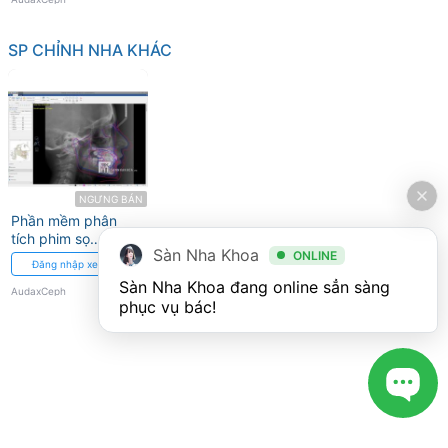
SP CHỈNH NHA KHÁC
NGƯNG BÁN
Phần mềm phân
tích phim sọ
Sàn Nha Khoa
ONLINE
nghiêng (Vẽ phim
Đăng nhập xem giá
sọ) AUDAX CEPH
Sàn Nha Khoa đang online sẳn sàng 
AudaxCeph
phục vụ bác!