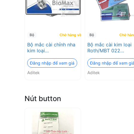
2026
❤️
VAT
Bộ
Chờ hàng về
Bộ
Chờ hàn
Bộ mắc cài chỉnh nha
Bộ mắc cài kim loại
đầy
kim loại
Roth/MBT 022
Biomax/Roth,MBT
Vector+ Aditek
đủ
Aditek
Đăng nhập để xem giá
Đăng nhập để xem gi
Aditek
Aditek
Nút button