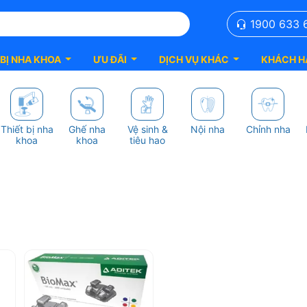
1900 633 
 BỊ NHA KHOA
ƯU ĐÃI
DỊCH VỤ KHÁC
KHÁCH H
Thiết bị nha
Ghế nha
Vệ sinh &
Nội nha
Chỉnh nha
khoa
khoa
tiêu hao