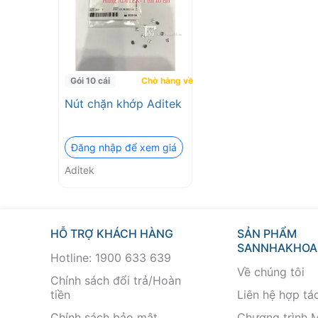
Gói 10 cái
Chờ hàng về
Nút chặn khớp Aditek
Đăng nhập để xem giá
Aditek
HỖ TRỢ KHÁCH HÀNG
SẢN PHẨM
SANNHAKHOA
Hotline: 1900 633 639
Về chúng tôi
Chính sách đổi trả/Hoàn
tiền
Liên hệ hợp tá
Chính sách bảo mật
Chương trình 