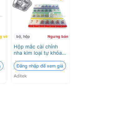
g về
bộ, hộp
Ngưng bán
Hộp mắc cài chỉnh
nha kim loại tự khóa
Easyclip+/Roth, MBT
and Damon Aditek
á
Đăng nhập để xem giá
Aditek