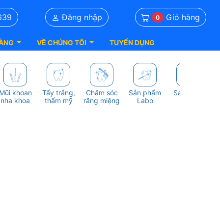
Giỏ hàng
639
Đăng nhập
0
ÀNG
VỀ CHÚNG TÔI
TUYỂN DỤNG
Mũi khoan
Tẩy trắng,
Chăm sóc
Sản phẩm
Sách nha
S
nha khoa
thẩm mỹ
răng miệng
Labo
khoa