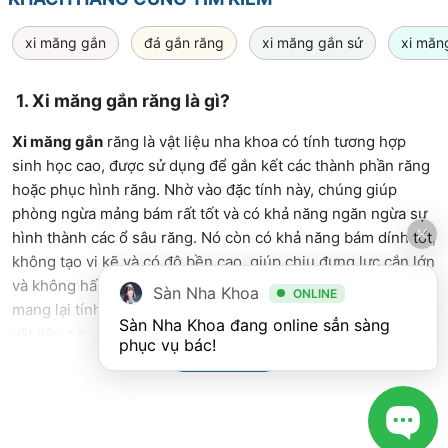
xi măng gắn
đá gắn răng
xi măng gắn sứ
xi măn
1. Xi măng gắn răng là gì?
Xi măng gắn
răng là vật liệu nha khoa có tính tương hợp
sinh học cao, được sử dụng để gắn kết các thành phần răng
hoặc phục hình răng. Nhờ vào đặc tính này, chúng giúp
phòng ngừa mảng bám rất tốt và có khả năng ngăn ngừa sự
hình thành các ổ sâu răng. Nó còn có khả năng bám dính tốt,
không tạo vi kẽ và có độ bền cao, giúp chịu đựng lực cắn lớn
và không hấp thụ nước. Ngoài ra, xi măng gắn răng còn
Sàn Nha Khoa
ONLINE
mang lại tính thẩm mỹ cao cho người dùng và giá cả của loại
Sàn Nha Khoa đang online sẳn sàng 
vật liệu này cũng rất phải chăng phù hợp với ngân sách của
phục vụ bác!
nhiều người.
Xem Thêm
2. Tầm quan trọng của xi măng gắn răng
Xi măng gắn
răng đóng vai trò vô cùng quan trọng trong