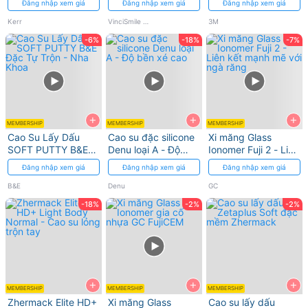
Đăng nhập xem giá
Đăng nhập xem giá
Đăng nhập xem giá
thị màu
răng
Kerr
VinciSmile (Mỹ - Sx Trung Quốc)
3M
-6%
-18%
-7%
+
+
+
MEMBERSHIP
MEMBERSHIP
MEMBERSHIP
Cao Su Lấy Dấu
Cao su đặc silicone
Xi măng Glass
SOFT PUTTY B&E
Denu loại A - Độ
Ionomer Fuji 2 - Liên
Đặc Tự Trộn - Nha
bền xé cao
kết mạnh mẽ với
Đăng nhập xem giá
Đăng nhập xem giá
Đăng nhập xem giá
Khoa
ngà răng
B&E
Denu
GC
-18%
-2%
-2%
+
+
+
MEMBERSHIP
MEMBERSHIP
MEMBERSHIP
Zhermack Elite HD+
Xi măng Glass
Cao su lấy dấu