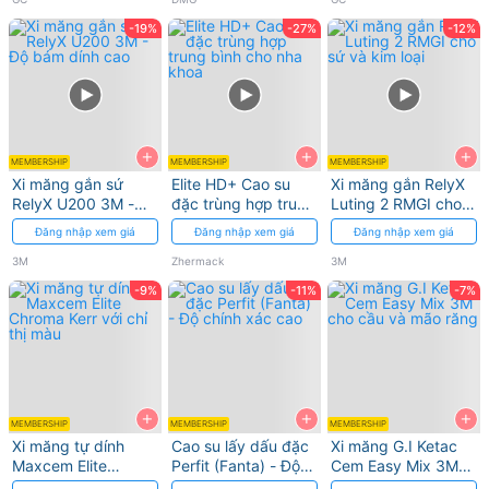
ổn
-19%
-27%
-12%
định
+
+
+
MEMBERSHIP
MEMBERSHIP
MEMBERSHIP
Xi măng gắn sứ
Elite HD+ Cao su
Xi măng gắn RelyX
RelyX U200 3M -
đặc trùng hợp trung
Luting 2 RMGI cho
Độ bám dính cao
bình cho nha khoa
sứ và kim loại
Đăng nhập xem giá
Đăng nhập xem giá
Đăng nhập xem giá
3M
Zhermack
3M
-9%
-11%
-7%
+
+
+
MEMBERSHIP
MEMBERSHIP
MEMBERSHIP
Xi măng tự dính
Cao su lấy dấu đặc
Xi măng G.I Ketac
Maxcem Elite
Perfit (Fanta) - Độ
Cem Easy Mix 3M
Chroma Kerr với chỉ
chính xác cao
cho cầu và mão