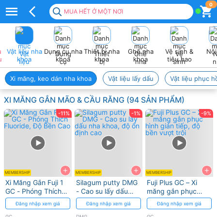
Xi
0
MUA HẾT Ở MỘT NƠI
măng
gắn
u
Vật liệu nha
Dụng cụ nha
Thiết bị nha
Ghế nha
Vệ sinh &
Nội
mão
u
khoa
khoa
khoa
khoa
tiêu hao
cầu
Xi măng, keo dán nha khoa
Vật liệu lấy dấu
Vật liệu phục h
răng
XI MĂNG GẮN MÃO & CẦU RĂNG (94 SẢN PHẨM)
–
-11%
-1%
-9%
Giữ
phục
hình
+
+
+
bền
MEMBERSHIP
MEMBERSHIP
MEMBERSHIP
Xi Măng Gắn Fuji 1
Silagum putty DMG
Fuji Plus GC – Xi
chắc
GC - Phóng Thích
- Cao su lấy dấu
măng gắn phục
Fluoride, Độ Bền
nha khoa, độ ổn
hình gián tiếp, độ
Đăng nhập xem giá
Đăng nhập xem giá
Đăng nhập xem giá
và
Cao
định cao
bền vượt trội
GC
DMG
GC