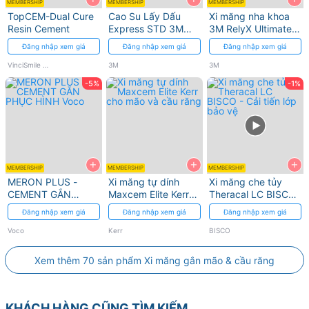
MEMBERSHIP
MEMBERSHIP
MEMBERSHIP
TopCEM-Dual Cure
Cao Su Lấy Dấu
Xi măng nha khoa
Resin Cement
Express STD 3M
3M RelyX Ultimate
Loại Nhẹ/Nặng
cho phục hình sứ
Đăng nhập xem giá
Đăng nhập xem giá
Đăng nhập xem giá
thủy tinh
VinciSmile (Mỹ - Sx Trung Quốc)
3M
3M
-5%
-1%
+
+
+
MEMBERSHIP
MEMBERSHIP
MEMBERSHIP
MERON PLUS -
Xi măng tự dính
Xi măng che tủy
CEMENT GẮN
Maxcem Elite Kerr
Theracal LC BISCO
PHỤC HÌNH Voco
cho mão và cầu
- Cải tiến lớp bảo vệ
Đăng nhập xem giá
Đăng nhập xem giá
Đăng nhập xem giá
răng
Voco
Kerr
BISCO
Xem thêm 70 sản phẩm Xi măng gắn mão & cầu răng
KHÁCH HÀNG CŨNG TÌM KIẾM