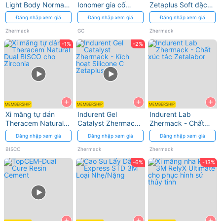
Light Body Normal -
Ionomer gia cố
Zetaplus Soft đặc
Cao su lỏng trộn tay
nhựa GC FujiCEM
mềm Zhermack
Đăng nhập xem giá
Đăng nhập xem giá
Đăng nhập xem giá
Zhermack
GC
Zhermack
-1%
-2%
+
+
+
MEMBERSHIP
MEMBERSHIP
MEMBERSHIP
Xi măng tự dán
Indurent Gel
Indurent Lab
Theracem Natural
Catalyst Zhermack
Zhermack - Chất
Dual BISCO cho
- Kích hoạt Silicone
xúc tác Zetalabor
Đăng nhập xem giá
Đăng nhập xem giá
Đăng nhập xem giá
Zirconia
C Zetaplus
BISCO
Zhermack
Zhermack
-6%
-13%
+
+
+