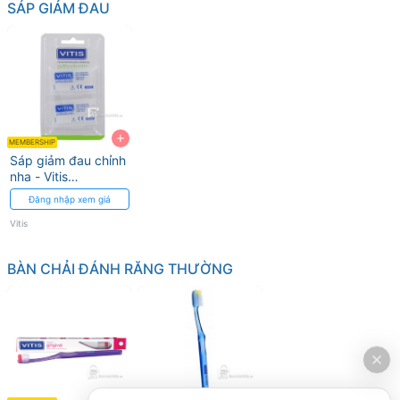
SÁP GIẢM ĐAU
+
MEMBERSHIP
Sáp giảm đau chỉnh
nha - Vitis
Orthodontic wax
Đăng nhập xem giá
Vitis
BÀN CHẢI ĐÁNH RĂNG THƯỜNG
+
+