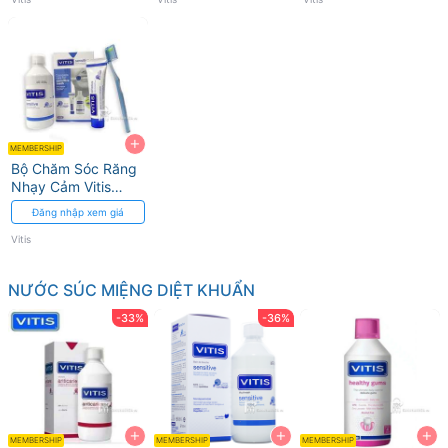
Răng
+
MEMBERSHIP
Bộ Chăm Sóc Răng
Nhạy Cảm Vitis
Sensitive Mixed
Đăng nhập xem giá
Pack
Vitis
NƯỚC SÚC MIỆNG DIỆT KHUẨN
-33%
-36%
+
+
+
MEMBERSHIP
MEMBERSHIP
MEMBERSHIP