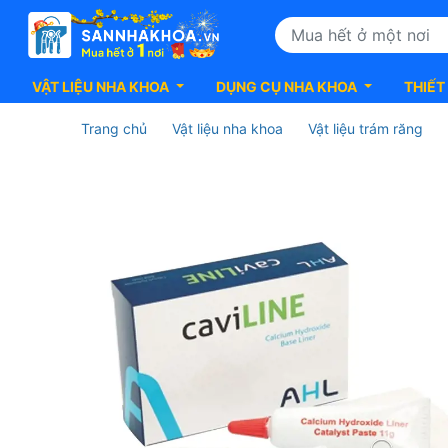
VẬT LIỆU NHA KHOA
DỤNG CỤ NHA KHOA
THIẾT
Trang chủ
Vật liệu nha khoa
Vật liệu trám răng
Vật
liệu
trám
lót
răng
Caviline