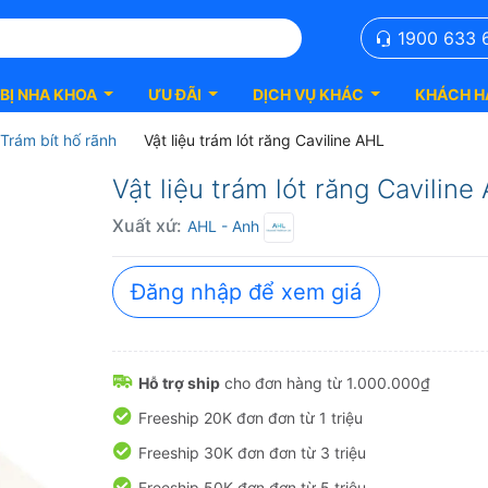
1900 633 
 BỊ NHA KHOA
ƯU ĐÃI
DỊCH VỤ KHÁC
KHÁCH H
Trám bít hố rãnh
Vật liệu trám lót răng Caviline AHL
Vật liệu trám lót răng Cavilin
Xuất xứ:
AHL
- Anh
Đăng nhập để xem giá
Hỗ trợ ship
cho đơn hàng từ 1.000.000₫
Freeship 20K đơn đơn từ 1 triệu
Freeship 30K đơn đơn từ 3 triệu
Freeship 50K đơn đơn từ 5 triệu