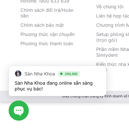
Hotline: 1900 633 639
Về chúng tôi
Chính sách đổi trả/Hoàn
tiền
Liên hệ hợp tá
Chính sách bảo mật
Chương trình 
Phương thức vận chuyển
Setup phòng 
(trọn gói)
Phương thức thanh toán
Phần mềm Nha
Simlydent
Kiến thức nha 
nhất)
Sàn Nha Khoa
ONLINE
Sàn Nha Khoa đang online sẳn sàng 
phục vụ bác!
Giấy chứng nhận Đăng ký Kinh doanh số