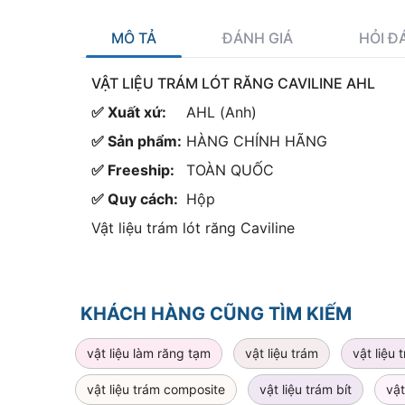
MÔ TẢ
ĐÁNH GIÁ
HỎI Đ
VẬT LIỆU TRÁM LÓT RĂNG CAVILINE AHL
✅ Xuất xứ:
AHL (Anh)
✅ Sản phẩm:
HÀNG CHÍNH HÃNG
✅ Freeship:
TOÀN QUỐC
✅ Quy cách:
Hộp
Vật liệu trám lót răng Caviline
KHÁCH HÀNG CŨNG TÌM KIẾM
vật liệu làm răng tạm
vật liệu trám
vật liệu 
vật liệu trám composite
vật liệu trám bít
vật