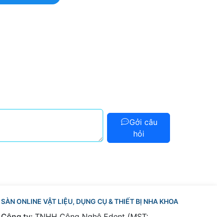
Gởi câu
hỏi
SÀN ONLINE VẬT LIỆU, DỤNG CỤ & THIẾT BỊ NHA KHOA
Công ty:
TNHH Công Nghệ Edent (MST: