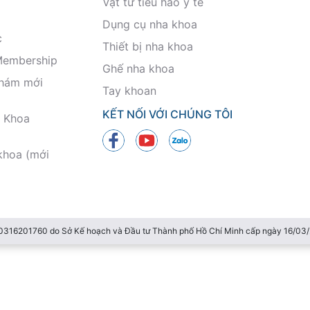
Vật tư tiêu hao y tế
Dụng cụ nha khoa
c
Thiết bị nha khoa
Membership
Ghế nha khoa
khám mới
Tay khoan
KẾT NỐI VỚI CHÚNG TÔI
 Khoa
khoa (mới
 0316201760 do Sở Kế hoạch và Đầu tư Thành phố Hồ Chí Minh cấp ngày 16/0