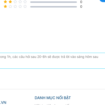
0
0
DANH MỤC NỔI BẬT
.VN