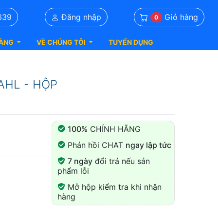
Giỏ hàng
639
Đăng nhập
0
ÀNG
VỀ CHÚNG TÔI
TUYỂN DỤNG
e AHL - HỘP
100%
CHÍNH HÃNG
Phản hồi CHAT
ngay lập tức
7 ngày
đổi trả nếu sản
phẩm lỗi
Mở hộp kiểm tra khi nhận
hàng