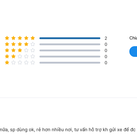
Chi
2
0
0
0
0
a, sp dùng ok, rẻ hơn nhiều nơi, tư vấn hỗ trợ kh gửi xe để đc gi