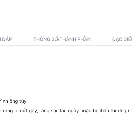
I ĐÁP
THÔNG SỐ/THÀNH PHẦN
ĐẶC ĐIỂ
hình ống tủy
p răng bị nứt gãy, răng sâu lâu ngày hoặc bị chấn thương