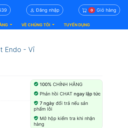
Giỏ hàng
639
Đăng nhập
0
ÀNG
VỀ CHÚNG TÔI
TUYỂN DỤNG
t Endo - Vỉ
100%
CHÍNH HÃNG
Phản hồi CHAT
ngay lập tức
7 ngày
đổi trả nếu sản
phẩm lỗi
Mở hộp kiểm tra khi nhận
hàng