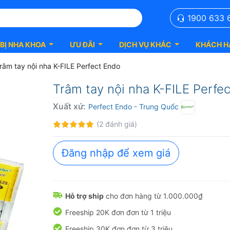
1900 633 
 BỊ NHA KHOA
ƯU ĐÃI
DỊCH VỤ KHÁC
KHÁCH H
râm tay nội nha K-FILE Perfect Endo
Trâm tay nội nha K-FILE Perfec
Xuất xứ:
Perfect Endo
- Trung Quốc
Đánh
100%
(2 đánh giá)
giá:
Đăng nhập để xem giá
Hỗ trợ ship
cho đơn hàng từ 1.000.000₫
Freeship 20K đơn đơn từ 1 triệu
Freeship 30K đơn đơn từ 3 triệu