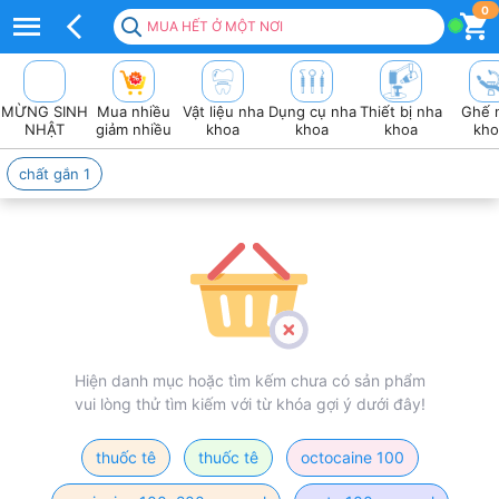
thuốc
0
MUA HẾT Ở MỘT NƠI
tê
octocaine
MỪNG SINH
Mua nhiều
Vật liệu nha
Dụng cụ nha
Thiết bị nha
Ghế 
novocol
NHẬT
giảm nhiều
khoa
khoa
khoa
kho
nha
chất gắn 1
khoa
Hiện danh mục hoặc tìm kếm chưa có sản phẩm
vui lòng thử tìm kiếm với từ khóa gợi ý dưới đây!
thuốc tê
thuốc tê
octocaine 100