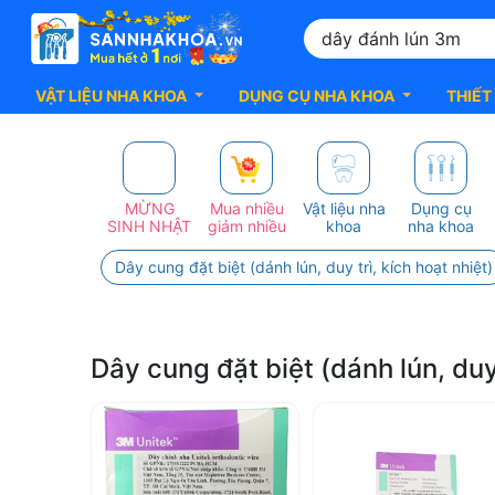
VẬT LIỆU NHA KHOA
DỤNG CỤ NHA KHOA
THIẾT
dây
đánh
MỪNG
Mua nhiều
Vật liệu nha
Dụng cụ
SINH NHẬT
giảm nhiều
khoa
nha khoa
lún
Dây cung đặt biệt (dánh lún, duy trì, kích hoạt nhiệt)
3m
nha
Dây cung đặt biệt (dánh lún, duy
khoa