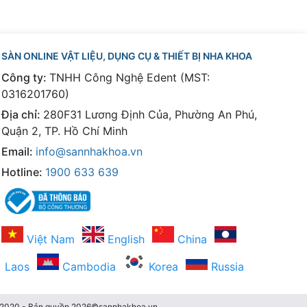
SÀN ONLINE VẬT LIỆU, DỤNG CỤ & THIẾT BỊ NHA KHOA
Công ty:
TNHH Công Nghệ Edent (MST:
0316201760)
Địa chỉ:
280F31 Lương Định Của, Phường An Phú,
Quận 2, TP. Hồ Chí Minh
Email:
info@sannhakhoa.vn
Hotline:
1900 633 639
Việt Nam
English
China
Laos
Cambodia
Korea
Russia
3/2020 - Bản quyền 2026©sannhakhoa.vn.