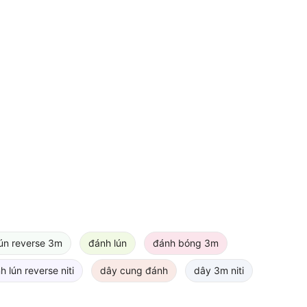
ún reverse 3m
đánh lún
đánh bóng 3m
 lún reverse niti
dây cung đánh
dây 3m niti