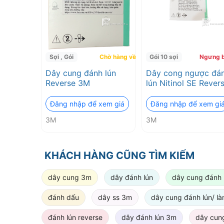
Sợi , Gói
Chờ hàng về
Gói 10 sợi
Ngưng 
Dây cung đánh lún
Dây cong ngược đá
Reverse 3M
lún Nitinol SE Rever
3M ESPE
Đăng nhập để xem giá
Đăng nhập để xem gi
3M
3M
KHÁCH HÀNG CŨNG TÌM KIẾM
dây cung 3m
dây đánh lún
dây cung đánh 
đánh dấu
dây ss 3m
dây cung đánh lún/ làm 
đánh lún reverse
dây đánh lún 3m
dây cung