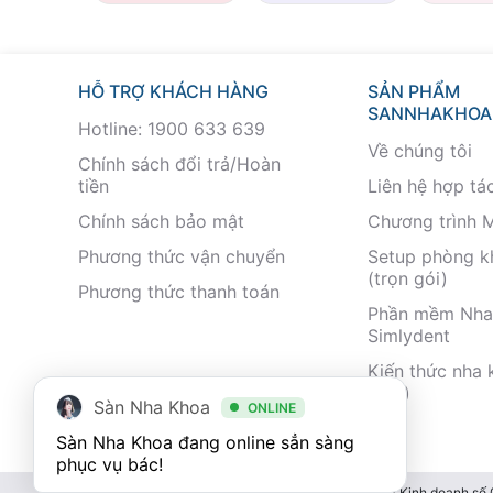
HỖ TRỢ KHÁCH HÀNG
SẢN PHẨM
SANNHAKHOA
Hotline: 1900 633 639
Về chúng tôi
Chính sách đổi trả/Hoàn
tiền
Liên hệ hợp tá
Chính sách bảo mật
Chương trình 
Phương thức vận chuyển
Setup phòng 
(trọn gói)
Phương thức thanh toán
Phần mềm Nha
Simlydent
Kiến thức nha 
nhất)
Sàn Nha Khoa
ONLINE
Sàn Nha Khoa đang online sẳn sàng 
phục vụ bác!
Giấy chứng nhận Đăng ký Kinh doanh số