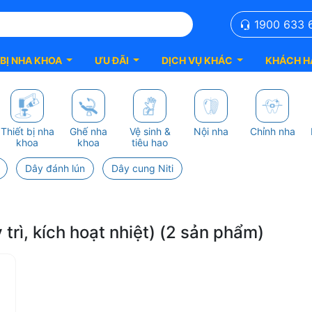
1900 633 
 BỊ NHA KHOA
ƯU ĐÃI
DỊCH VỤ KHÁC
KHÁCH H
Thiết bị nha
Ghế nha
Vệ sinh &
Nội nha
Chỉnh nha
khoa
khoa
tiêu hao
Dây đánh lún
Dây cung Niti
 trì, kích hoạt nhiệt) (2 sản phẩm)