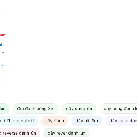
bán
nh
se
á
lún
đĩa đánh bóng 3m
dây cung lún
dây cung đánh l
trồi retranol niti
cây đánh
dây niti 3m
dây cung đánh
 reverse đánh lún
dây rever đánh lún