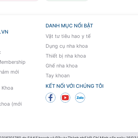
DANH MỤC NỔI BẬT
.VN
Vật tư tiêu hao y tế
Dụng cụ nha khoa
c
Thiết bị nha khoa
Membership
Ghế nha khoa
khám mới
Tay khoan
KẾT NỐI VỚI CHÚNG TÔI
 Khoa
khoa (mới
 0316201760 do Sở Kế hoạch và Đầu tư Thành phố Hồ Chí Minh cấp ngày 16/0