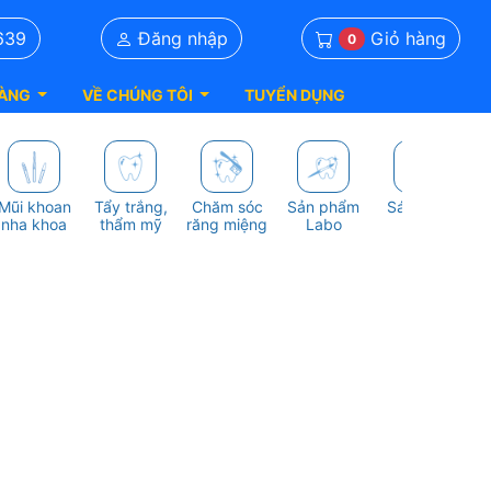
Giỏ hàng
639
Đăng nhập
0
ÀNG
VỀ CHÚNG TÔI
TUYỂN DỤNG
Mũi khoan
Tẩy trắng,
Chăm sóc
Sản phẩm
Sách nha
S
nha khoa
thẩm mỹ
răng miệng
Labo
khoa