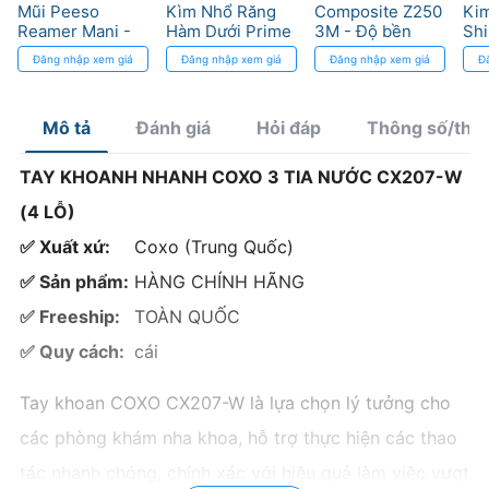
Mũi Peeso
Kìm Nhổ Răng
Composite Z250
Kim
Reamer Mani -
Hàm Dưới Prime
3M - Độ bền
Shi
Dụng cụ mở tuỷ
– Tối ưu thao tác,
cao, màu sắc
Shi
Đăng nhập xem giá
Đăng nhập xem giá
Đăng nhập xem giá
Đ
chính xác
bền bỉ trong
phong phú
đầu
từng ca nhổ
nh
Mô tả
Đánh giá
Hỏi đáp
Thông số/thà
TAY KHOANH NHANH COXO 3 TIA NƯỚC CX207-W
(4 LỖ)
✅ Xuất xứ:
Coxo (Trung Quốc)
✅ Sản phẩm:
HÀNG CHÍNH HÃNG
✅ Freeship:
TOÀN QUỐC
✅ Quy cách:
cái
Tay khoan COXO CX207-W là lựa chọn lý tưởng cho
các phòng khám nha khoa, hỗ trợ thực hiện các thao
tác nhanh chóng, chính xác với hiệu quả làm việc vượt