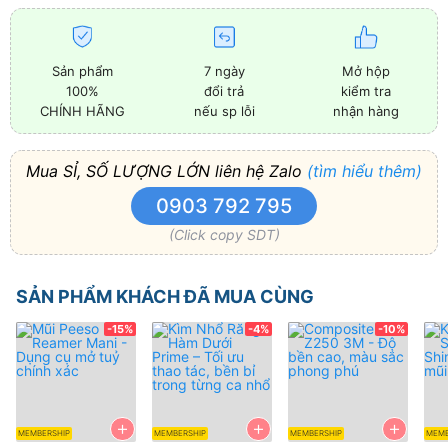
Sản phẩm
7 ngày
Mở hộp
100%
đổi trả
kiểm tra
CHÍNH HÃNG
nếu sp lỗi
nhận hàng
Mua SỈ, SỐ LƯỢNG LỚN liên hệ Zalo
(tìm hiểu thêm)
0903 792 795
(Click copy SDT)
SẢN PHẨM KHÁCH ĐÃ MUA CÙNG
-15%
-4%
-10%
+
+
+
MEMBERSHIP
MEMBERSHIP
MEMBERSHIP
MEMB