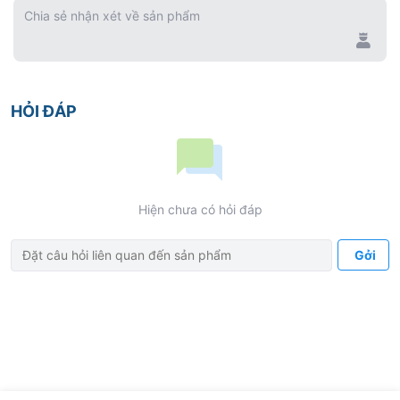
Chia sẻ nhận xét về sản phẩm
✓ Tốc độ quay: ≥300.000 vòng/phút
THÔNG SỐ/THÀNH PHẦN
HỎI ĐÁP
Hãng sản xuất:Coxo
Xuất xứ:Trung Quốc
Mầu sắc:Bạc
Hiện chưa có hỏi đáp
ĐẶC ĐIỂM CHÍNH
Gởi
Độ ồn: < 68dB
Áp suất vận hành: 0.25-0.27 MPA
Tốc độ vòng quay : >30.000 rmp
Thiết kế gọn nhẹ, tinh tế, màu sắc hấp dẫn