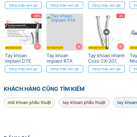
đèn CX235C6
có đèn S-2CS
Clean 550ml,
4 l
Đăng nhập xem giá
Đăng nhập xem giá
Đăng nhập xem giá
Đ
(C6-22)
tiêu chuẩn FDA
30
giữa điều bình thường và phi thường
-28%
-3%
TAY KHOAN PHẪU THUẬT SIÊU TỐC – AIRLIGHT
M800 SURGICAL 45
+
+
+
MEMBERSHIP
MEMBERSHIP
MEMBERSHIP
MEMB
Tay khoan
Tay khoan
Tay khoan nhanh
Ta
implant DTE
implant RTA
Coxo CX-207,
Nh
Ceramic công
Co
Đăng nhập xem giá
Đăng nhập xem giá
Đăng nhập xem giá
Đ
nghệ Đức
và 
My
KHÁCH HÀNG CŨNG TÌM KIẾM
mũi khoan phẫu thuật
tay khoan phẫu thuật
tay khoan