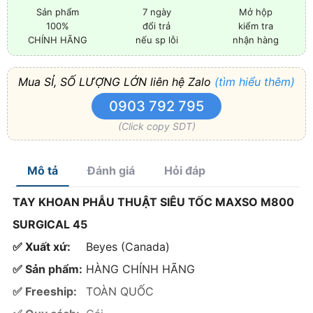
Sản phẩm
7 ngày
Mở hộp
100%
đổi trả
kiểm tra
CHÍNH HÃNG
nếu sp lỗi
nhận hàng
Mua SỈ, SỐ LƯỢNG LỚN liên hệ Zalo
(tìm hiểu thêm)
0903 792 795
(Click copy SDT)
Mô tả
Đánh giá
Hỏi đáp
TAY KHOAN PHẪU THUẬT SIÊU TỐC MAXSO M800
SURGICAL 45
✅ Xuất xứ:
Beyes (Canada)
✅ Sản phẩm:
HÀNG CHÍNH HÃNG
✅ Freeship:
TOÀN QUỐC