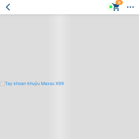
0
Tay
khoan
khuỷu
Maxso
X99