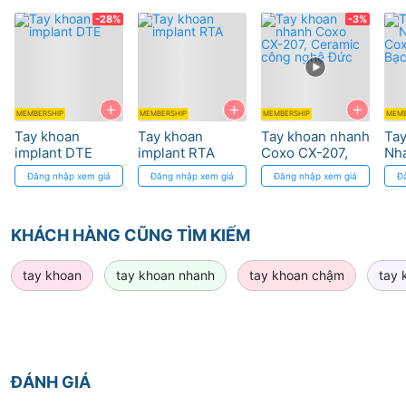
-28%
-3%
+
+
+
MEMBERSHIP
MEMBERSHIP
MEMBERSHIP
MEMB
Tay khoan
Tay khoan
Tay khoan nhanh
Ta
implant DTE
implant RTA
Coxo CX-207,
Nh
Ceramic công
Co
Đăng nhập xem giá
Đăng nhập xem giá
Đăng nhập xem giá
Đ
nghệ Đức
và 
My
KHÁCH HÀNG CŨNG TÌM KIẾM
tay khoan
tay khoan nhanh
tay khoan chậm
tay 
ĐÁNH GIÁ