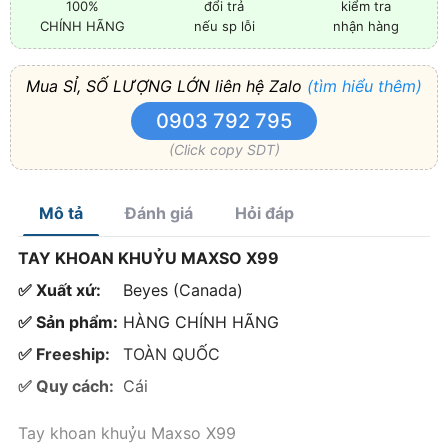
100%
đổi trả
kiểm tra
CHÍNH HÃNG
nếu sp lỗi
nhận hàng
Mua SỈ, SỐ LƯỢNG LỚN liên hệ Zalo
(tìm hiểu thêm)
0903 792 795
(Click copy SDT)
Mô tả
Đánh giá
Hỏi đáp
TAY KHOAN KHUỶU MAXSO X99
✅ Xuất xứ:
Beyes (Canada)
✅ Sản phẩm:
HÀNG CHÍNH HÃNG
✅ Freeship:
TOÀN QUỐC
✅ Quy cách:
Cái
Tay khoan khuỷu Maxso X99