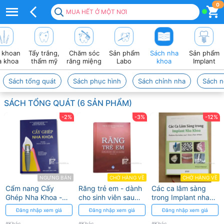
Sách
0
MUA HẾT Ở MỘT NƠI
nha
khoa
 khoan
Tẩy trắng,
Chăm sóc
Sản phẩm
Sách nha
Sản phẩm
chuyên
a khoa
thẩm mỹ
răng miệng
Labo
khoa
Implant
ngành
Sách tổng quát
Sách phục hình
Sách chỉnh nha
Sách n
–
SÁCH TỔNG QUÁT (6 SẢN PHẨM)
Cập
-2%
-3%
-12%
nhật
kiến
thức
điều
NGƯNG BÁN
CHỜ HÀNG VỀ
CHỜ HÀNG VỀ
Cẩm nang Cấy
Răng trẻ em - dành
Các ca lâm sàng
trị
Ghép Nha Khoa -
cho sinh viên sau
trong Implant nha
GS.TS Lê Đức Lánh
đại học
khoa
Đăng nhập xem giá
Đăng nhập xem giá
Đăng nhập xem giá
&
#Khác
#Khác
#Khác