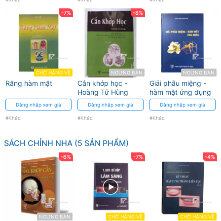
kỹ
-7%
-8%
thuật
lâm
sàng
CHỜ HÀNG VỀ
NGƯNG BÁN
NGƯNG BÁN
Răng hàm mặt
Cắn khớp học -
Giải phẫu miệng -
Hoàng Tử Hùng
hàm mặt ứng dụng
Đăng nhập xem giá
Đăng nhập xem giá
Đăng nhập xem giá
#Khác
#Khác
#Khác
SÁCH CHỈNH NHA (5 SẢN PHẨM)
-6%
-7%
-4%
NGƯNG BÁN
CHỜ HÀNG VỀ
CHỜ HÀNG VỀ