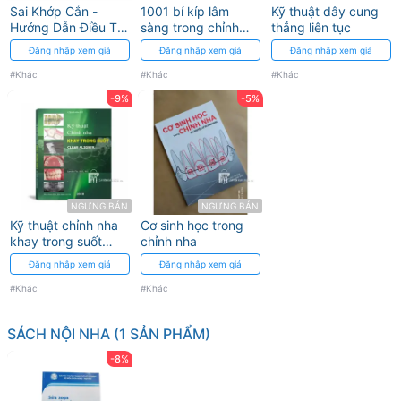
Sai Khớp Cắn -
1001 bí kíp lâm
Kỹ thuật dây cung
Hướng Dẫn Điều Trị
sàng trong chỉnh
thẳng liên tục
Dành Cho Nha Sĩ
nha
Đăng nhập xem giá
Đăng nhập xem giá
Đăng nhập xem giá
#Khác
#Khác
#Khác
-9%
-5%
NGƯNG BÁN
NGƯNG BÁN
Kỹ thuật chỉnh nha
Cơ sinh học trong
khay trong suốt
chỉnh nha
Clear Aligner
Đăng nhập xem giá
Đăng nhập xem giá
#Khác
#Khác
SÁCH NỘI NHA (1 SẢN PHẨM)
-8%