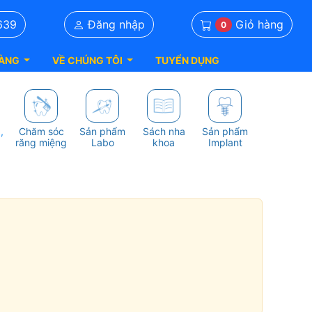
Giỏ hàng
639
Đăng nhập
0
ÀNG
VỀ CHÚNG TÔI
TUYỂN DỤNG
,
Chăm sóc
Sản phẩm
Sách nha
Sản phẩm
răng miệng
Labo
khoa
Implant