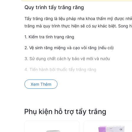
Phụ
Quy trình tẩy trắng răng
kiện
Tẩy trắng răng là liệu pháp nha khoa thẩm mỹ được nhi
trắng mà quy trình thực hiện sẽ có sự khác biệt. Song
tẩy
1. Kiểm tra tình trạng răng
trắng
2. Vệ sinh răng miệng và cạo vôi răng (nếu có)
3. Sử dụng chất cách ly bảo vệ môi và nướu
–
4. Tiến hành bôi thuốc tẩy trắng răng
Tối
5. Chiếu đèn laser làm trắng
Xem Thêm
ưu
6. Làm sạch răng miệng
7. Theo dõi các phản ứng phụ nếu có
thao
Phụ kiện hỗ trợ tẩy trắng
Các sản phẩm hỗ trợ tẩy trắng răng
tác
Bên cạnh những loại thuốc tẩy trắng răng, các phòng 