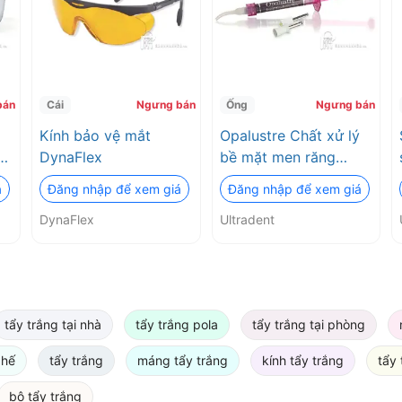
bán
Cái
Ngưng bán
Ống
Ngưng bán
Kính bảo vệ mắt
Opalustre Chất xử lý
DynaFlex
bề mặt men răng
Ultradent
á
Đăng nhập để xem giá
Đăng nhập để xem giá
DynaFlex
Ultradent
tẩy trắng tại nhà
tẩy trắng pola
tẩy trắng tại phòng
ghế
tẩy trắng
máng tẩy trắng
kính tẩy trắng
tẩy 
bộ tẩy trắng