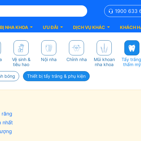
1900 633 
 BỊ NHA KHOA
ƯU ĐÃI
DỊCH VỤ KHÁC
KHÁCH H
a
Vệ sinh &
Nội nha
Chỉnh nha
Mũi khoan
Tẩy trắng
tiêu hao
nha khoa
thẩm mỹ
nh bóng
Thiết bị tẩy trắng & phụ kiện
g răng
n nhất
lượng