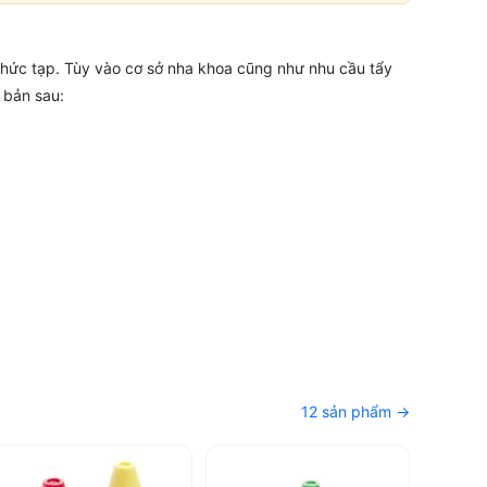
phức tạp. Tùy vào cơ sở nha khoa cũng như nhu cầu tẩy
 bản sau:
12 sản phẩm →
oàn cho cả bác sĩ lẫn bệnh nhân như: