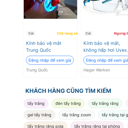
Cái
Chờ hàng về
Cái
Ngưng 
Kính bảo vệ mắt
Kính bảo vệ mắt,
Trung Quốc
không hấp hơi Uvex
Astrospec 2.0/2.1
Đăng nhập để xem giá
Đăng nhập để xem gi
Hager Werken
Trung Quốc
Hager Werken
KHÁCH HÀNG CŨNG TÌM KIẾM
tẩy trắng
đèn tẩy trắng
tẩy trắng răng
gel tẩy trắng
tẩy trắng zoom
tẩy trắng tại 
tẩy trắng răng pola
tẩy trắng răng tại phòng