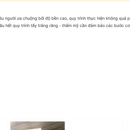
ều người ưa chuộng bởi độ bền cao, quy trình thực hiện không quá 
 hầu hết quy trình tẩy trắng răng - thẩm mỹ cần đảm bảo các bước cơ
khám cũng nên trang bị các vật dụng
hỗ trợ tẩy trắng
để bảo vệ an t