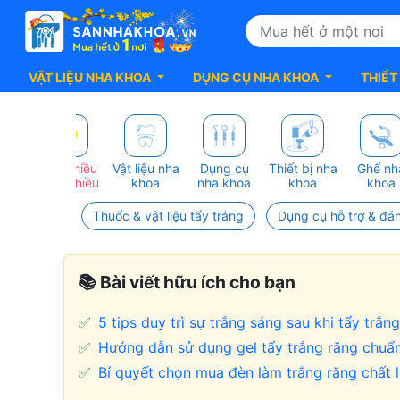
VẬT LIỆU NHA KHOA
DỤNG CỤ NHA KHOA
THIẾT
G
Mua nhiều
Vật liệu nha
Dụng cụ
Thiết bị nha
Ghế nh
HẬT
giảm nhiều
khoa
nha khoa
khoa
khoa
Thuốc & vật liệu tẩy trắng
Dụng cụ hỗ trợ & đá
📚 Bài viết hữu ích cho bạn
✅
5 tips duy trì sự trắng sáng sau khi tẩy trắn
✅
Hướng dẫn sử dụng gel tẩy trắng răng chuẩ
✅
Bí quyết chọn mua đèn làm trắng răng chất 