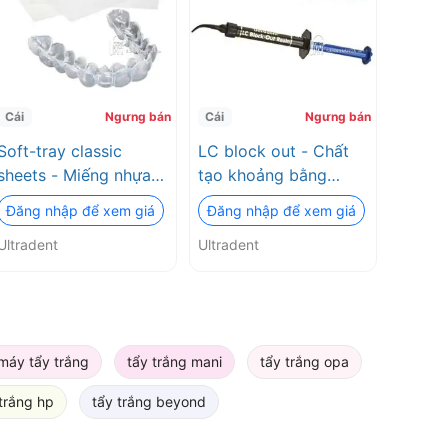
Cái
Ngưng bán
Cái
Ngưng bán
Soft-tray classic
LC block out - Chất
sheets - Miếng nhựa
tạo khoảng bằng
làm khay tẩy trắng
nhựa quang trùng hợp
Đăng nhập để xem giá
Đăng nhập để xem giá
răng
Ultradent
Ultradent
máy tẩy trắng
tẩy trắng mani
tẩy trắng opa
trắng hp
tẩy trắng beyond