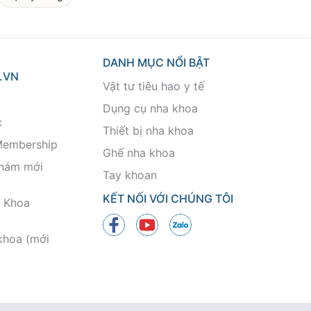
DANH MỤC NỔI BẬT
.VN
Vật tư tiêu hao y tế
Dụng cụ nha khoa
c
Thiết bị nha khoa
Membership
Ghế nha khoa
khám mới
Tay khoan
KẾT NỐI VỚI CHÚNG TÔI
 Khoa
khoa (mới