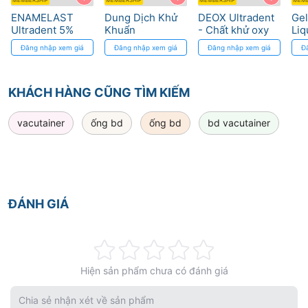
MEMBERSHIP
MEMBERSHIP
MEMBERSHIP
MEMB
ENAMELAST
Dung Dịch Khử
DEOX Ultradent
Gel
Ultradent 5%
Khuẩn
- Chất khử oxy
Liq
Sodium Fluoride
CONSEPSIS 2%
cho nhựa trùng
Ivo
Đăng nhập xem giá
Đăng nhập xem giá
Đăng nhập xem giá
Đ
- Chống Sâu
Chlorhexidine –
hợp
- 
Răng Hiệu Quả
Ultradent
Hó
KHÁCH HÀNG CŨNG TÌM KIẾM
vacutainer
ống bd
ống bd
bd vacutainer
ĐÁNH GIÁ
Rating:
Hiện sản phẩm chưa có đánh giá
0%
Chia sẻ nhận xét về sản phẩm