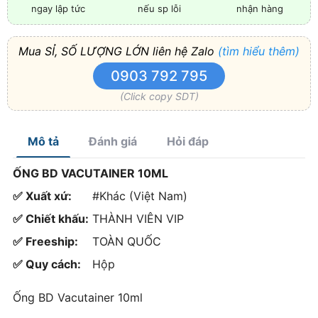
nếu sp lỗi
nhận hàng
ngay lập tức
Mua SỈ, SỐ LƯỢNG LỚN liên hệ Zalo
(tìm hiểu thêm)
0903 792 795
(Click copy SDT)
Mô tả
Đánh giá
Hỏi đáp
ỐNG BD VACUTAINER 10ML
✅ Xuất xứ:
#Khác (Việt Nam)
✅ Chiết khấu:
THÀNH VIÊN VIP
✅ Freeship:
TOÀN QUỐC
✅ Quy cách:
Hộp
Ống BD Vacutainer 10ml