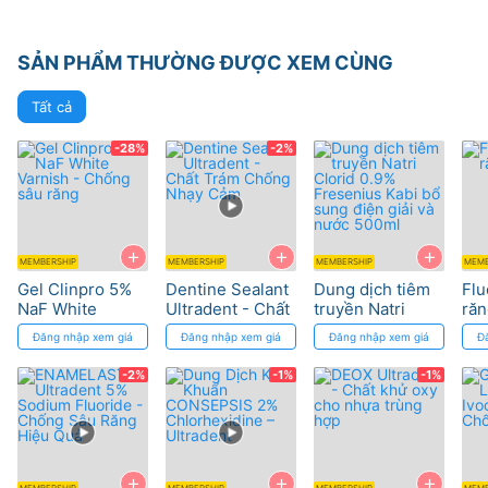
SẢN PHẨM THƯỜNG ĐƯỢC XEM CÙNG
Tất cả
-28%
-2%
+
+
+
MEMBERSHIP
MEMBERSHIP
MEMBERSHIP
MEMB
Gel Clinpro 5%
Dentine Sealant
Dung dịch tiêm
Flu
NaF White
Ultradent - Chất
truyền Natri
răn
Varnish - Chống
Trám Chống
Clorid 0.9%
Đăng nhập xem giá
Đăng nhập xem giá
Đăng nhập xem giá
Đ
sâu răng
Nhạy Cảm
Fresenius Kabi
bổ sung điện
-2%
-1%
-1%
giải và nước
500ml
+
+
+