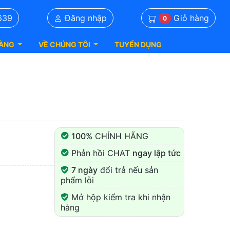
Giỏ hàng
639
Đăng nhập
0
ÀNG
VỀ CHÚNG TÔI
TUYỂN DỤNG
100%
CHÍNH HÃNG
Phản hồi CHAT
ngay lập tức
7 ngày
đổi trả nếu sản
phẩm lỗi
Mở hộp kiểm tra khi nhận
hàng