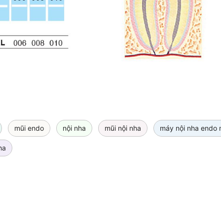
mũi endo
nội nha
mũi nội nha
máy nội nha endo 
ha