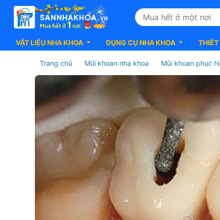
VẬT LIỆU NHA KHOA
DỤNG CỤ NHA KHOA
THIẾT
Trang chủ
Mũi khoan nha khoa
Mũi khoan phục h
Mũi
nội
nha
Endodontics