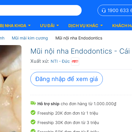
1900 633 
 BỊ NHA KHOA
ƯU ĐÃI
DỊCH VỤ KHÁC
KHÁCH H
ình
Mũi mài kim cương
Mũi nội nha Endodontics
Mũi nội nha Endodontics - Cái
Xuất xứ:
NTI
- Đức
Đăng nhập để xem giá
Hỗ trợ ship
cho đơn hàng từ 1.000.000₫
Freeship 20K đơn đơn từ 1 triệu
Freeship 30K đơn đơn từ 3 triệu
Freeship 50K đơn đơn từ 5 triệu