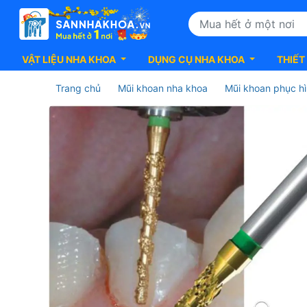
VẬT LIỆU NHA KHOA
DỤNG CỤ NHA KHOA
THIẾT
Trang chủ
Mũi khoan nha khoa
Mũi khoan phục h
Mũi
khoan
nhiều
lớp
kim
cương