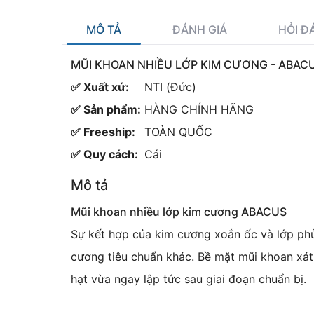
MÔ TẢ
ĐÁNH GIÁ
HỎI Đ
MŨI KHOAN NHIỀU LỚP KIM CƯƠNG - ABA
✅ Xuất xứ:
NTI (Đức)
✅ Sản phẩm:
HÀNG CHÍNH HÃNG
✅ Freeship:
TOÀN QUỐC
✅ Quy cách:
Cái
Mô tả
Mũi khoan nhiều lớp kim cương ABACUS
Sự kết hợp của kim cương xoắn ốc và lớp ph
cương tiêu chuẩn khác. Bề mặt mũi khoan xát 
hạt vừa ngay lập tức sau giai đoạn chuẩn bị.