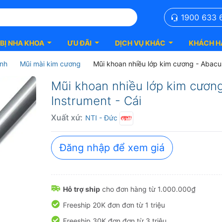
1900 633 
 BỊ NHA KHOA
ƯU ĐÃI
DỊCH VỤ KHÁC
KHÁCH H
ình
Mũi mài kim cương
Mũi khoan nhiều lớp kim cương - Abac
Mũi khoan nhiều lớp kim cươn
Instrument - Cái
Xuất xứ:
NTI
- Đức
Đăng nhập để xem giá
Hỗ trợ ship
cho đơn hàng từ 1.000.000₫
Freeship 20K đơn đơn từ 1 triệu
Freeship 30K đơn đơn từ 3 triệu