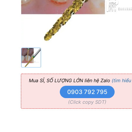
-
Abacus
Turbo
Diamond
Instrument
Mua SỈ, SỐ LƯỢNG LỚN liên hệ Zalo
(tìm hiểu
0903 792 795
(Click copy SDT)