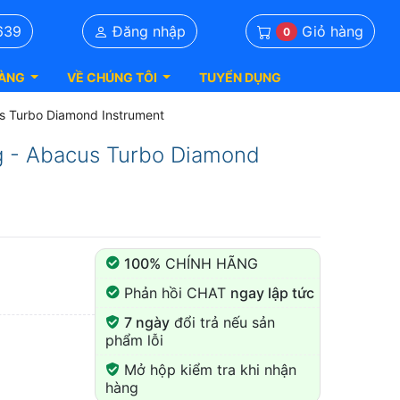
Giỏ hàng
639
Đăng nhập
0
ÀNG
VỀ CHÚNG TÔI
TUYỂN DỤNG
us Turbo Diamond Instrument
g - Abacus Turbo Diamond
100%
CHÍNH HÃNG
Phản hồi CHAT
ngay lập tức
7 ngày
đổi trả nếu sản
phẩm lỗi
Mở hộp kiểm tra khi nhận
hàng