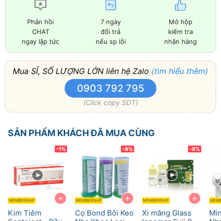
7 ngày
Mở hộp
Phản hồi
đổi trả
kiểm tra
CHAT
nếu sp lỗi
nhận hàng
ngay lập tức
Mua SỈ, SỐ LƯỢNG LỚN liên hệ Zalo
(tìm hiểu thêm)
0903 792 795
(Click copy SDT)
SẢN PHẨM KHÁCH ĐÃ MUA CÙNG
-1%
-8%
-8%
+
+
+
MEMBERSHIP
MEMBERSHIP
MEMBERSHIP
MEMB
Kim Tiêm
Cọ Bond Bôi Keo
Xi măng Glass
Min