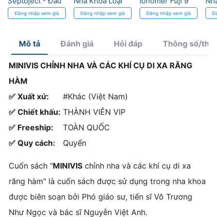
Septoject - Đầu
Nha Khoa Loại
Ionomer Fuji 9
Nha
kim 3 mặt vát
Tốt
GC - Phóng
GNI
Đăng nhập xem giá
Đăng nhập xem giá
Đăng nhập xem giá
Đ
giảm đau
thích Fluoride
1.2
Cr
Mô tả
Đánh giá
Hỏi đáp
Thông số/thà
MINIVIS CHỈNH NHA VÀ CÁC KHÍ CỤ DI XA RĂNG
HÀM
✅ Xuất xứ:
#Khác (Việt Nam)
✅ Chiết khấu:
THÀNH VIÊN VIP
✅ Freeship:
TOÀN QUỐC
✅ Quy cách:
Quyển
Cuốn sách "
MINIVIS
chỉnh nha và các khí cụ di xa
răng hàm" là cuốn sách được sử dụng trong nha khoa
được biên soạn bởi Phó giáo sư, tiến sĩ Võ Trương
Như Ngọc và bác sĩ Nguyễn Việt Anh.