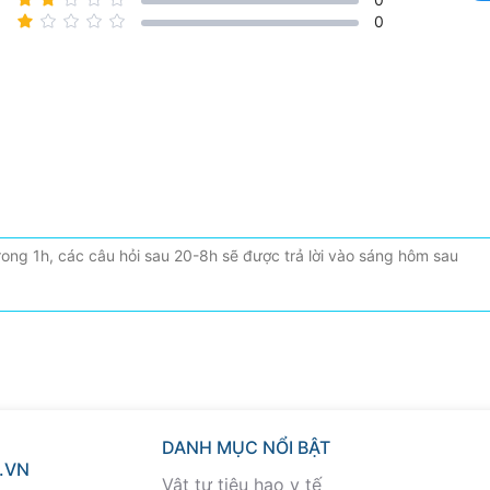
0
DANH MỤC NỔI BẬT
.VN
Vật tư tiêu hao y tế