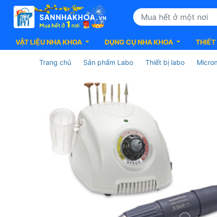
VẬT LIỆU NHA KHOA
DỤNG CỤ NHA KHOA
THIẾT
Trang chủ
Sản phẩm Labo
Thiết bị labo
Micro
Micromoteur
Marathon
3
Labo
Saeyang
-