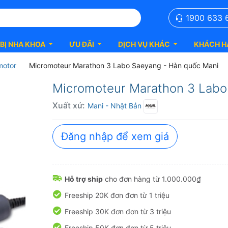
1900 633 
 BỊ NHA KHOA
ƯU ĐÃI
DỊCH VỤ KHÁC
KHÁCH H
motor
Micromoteur Marathon 3 Labo Saeyang - Hàn quốc Mani
Micromoteur Marathon 3 Labo S
Xuất xứ:
Mani
- Nhật Bản
Đăng nhập để xem giá
Hỗ trợ ship
cho đơn hàng từ 1.000.000₫
Freeship 20K đơn đơn từ 1 triệu
Freeship 30K đơn đơn từ 3 triệu
Freeship 50K đơn đơn từ 5 triệu