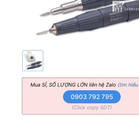
Hàn
quốc
Mani
Mua SỈ, SỐ LƯỢNG LỚN liên hệ Zalo
(tìm hiểu
0903 792 795
(Click copy SDT)