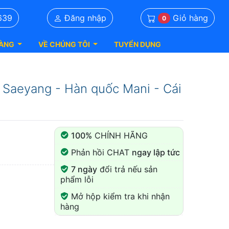
Giỏ hàng
639
Đăng nhập
0
ÀNG
VỀ CHÚNG TÔI
TUYỂN DỤNG
aeyang - Hàn quốc Mani - Cái
100%
CHÍNH HÃNG
Phản hồi CHAT
ngay lập tức
7 ngày
đổi trả nếu sản
phẩm lỗi
Mở hộp kiểm tra khi nhận
hàng