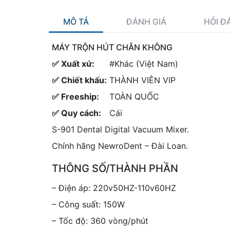
MÔ TẢ
ĐÁNH GIÁ
HỎI Đ
MÁY TRỘN HÚT CHÂN KHÔNG
✅ Xuất xứ:
#Khác (Việt Nam)
✅ Chiết khấu:
THÀNH VIÊN VIP
✅ Freeship:
TOÀN QUỐC
✅ Quy cách:
Cái
S-901 Dental Digital Vacuum Mixer.
Chính hãng NewroDent – Đài Loan.
THÔNG SỐ/THÀNH PHẦN
– Điện áp: 220v50HZ-110v60HZ
– Công suất: 150W
– Tốc độ: 360 vòng/phút