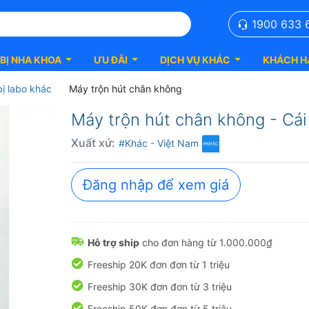
1900 633 
 BỊ NHA KHOA
ƯU ĐÃI
DỊCH VỤ KHÁC
KHÁCH H
bị labo khác
Máy trộn hút chân không
Máy trộn hút chân không - Cái
Xuất xứ:
#Khác
- Việt Nam
Đăng nhập để xem giá
Hỗ trợ ship
cho đơn hàng từ 1.000.000₫
Freeship 20K đơn đơn từ 1 triệu
Freeship 30K đơn đơn từ 3 triệu
Freeship 50K đơn đơn từ 5 triệu