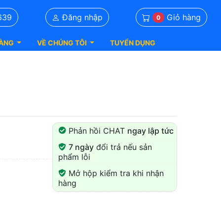
Giỏ hàng
639
Đăng nhập
0
ÀNG
VỀ CHÚNG TÔI
TUYỂN DỤNG
Phản hồi CHAT
ngay lập tức
7 ngày
đổi trả nếu sản
phẩm lỗi
Mở hộp kiểm tra khi nhận
hàng