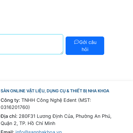
Gởi câu
hỏi
SÀN ONLINE VẬT LIỆU, DỤNG CỤ & THIẾT BỊ NHA KHOA
Công ty:
TNHH Công Nghệ Edent (MST:
0316201760)
Địa chỉ:
280F31 Lương Định Của, Phường An Phú,
Quận 2, TP. Hồ Chí Minh
Email:
info@sannhakhoa.vn