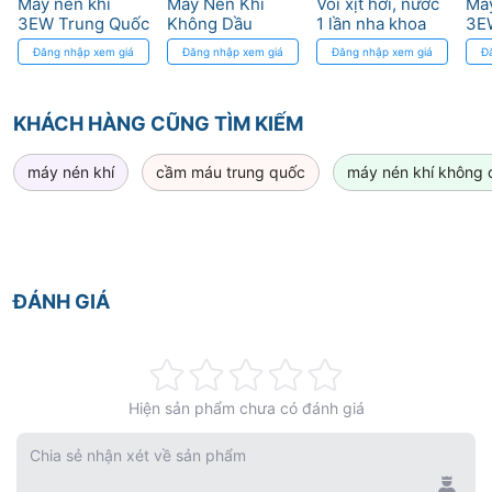
Máy nén khí
Máy Nén Khí
Vòi xịt hơi, nước
Máy
3EW Trung Quốc
Không Dầu
1 lần nha khoa
3E
SHARK 120L
Đăng nhập xem giá
Đăng nhập xem giá
Đăng nhập xem giá
Đ
2200W cho 4-5
Ghế Nha Khoa
KHÁCH HÀNG CŨNG TÌM KIẾM
máy nén khí
cầm máu trung quốc
máy nén khí không 
ĐÁNH GIÁ
Rating:
Hiện sản phẩm chưa có đánh giá
0%
Chia sẻ nhận xét về sản phẩm