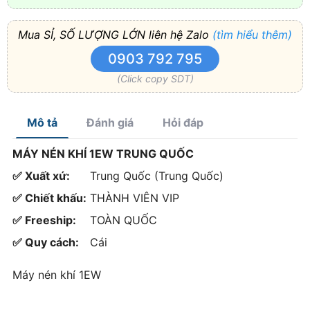
Mua SỈ, SỐ LƯỢNG LỚN liên hệ Zalo
(tìm hiểu thêm)
0903 792 795
(Click copy SDT)
Mô tả
Đánh giá
Hỏi đáp
MÁY NÉN KHÍ 1EW TRUNG QUỐC
✅ Xuất xứ:
Trung Quốc (Trung Quốc)
✅ Chiết khấu:
THÀNH VIÊN VIP
✅ Freeship:
TOÀN QUỐC
✅ Quy cách:
Cái
Máy nén khí 1EW