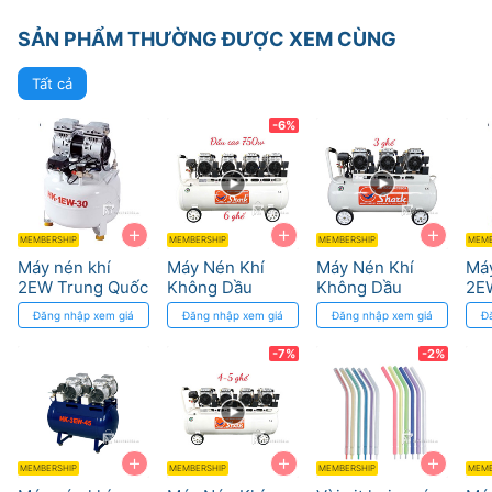
SẢN PHẨM THƯỜNG ĐƯỢC XEM CÙNG
Tất cả
-6%
+
+
+
MEMBERSHIP
MEMBERSHIP
MEMBERSHIP
MEMB
Máy nén khí
Máy Nén Khí
Máy Nén Khí
Máy
2EW Trung Quốc
Không Dầu
Không Dầu
2E
SHARK 6 Ghế -
SHARK 3 Ghế
Đăng nhập xem giá
Đăng nhập xem giá
Đăng nhập xem giá
Đ
680 Lít/phút
100L 1650W 8
Bar
-7%
-2%
+
+
+
MEMBERSHIP
MEMBERSHIP
MEMBERSHIP
MEMB