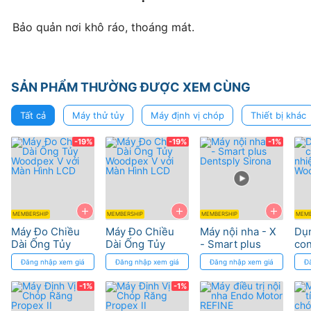
Bảo quản nơi khô ráo, thoáng mát.
SẢN PHẨM THƯỜNG ĐƯỢC XEM CÙNG
Tất cả
Máy thử tủy
Máy định vị chóp
Thiết bị khác
-19%
-19%
-1%
+
+
+
MEMBERSHIP
MEMBERSHIP
MEMBERSHIP
MEMB
Máy Đo Chiều
Máy Đo Chiều
Máy nội nha - X
Dụn
Dài Ống Tủy
Dài Ống Tủy
- Smart plus
con
Woodpex V với
Woodpex V với
Dentsply Sirona
FI-
Đăng nhập xem giá
Đăng nhập xem giá
Đăng nhập xem giá
Đ
Màn Hình LCD
Màn Hình LCD
Wo
-1%
-1%