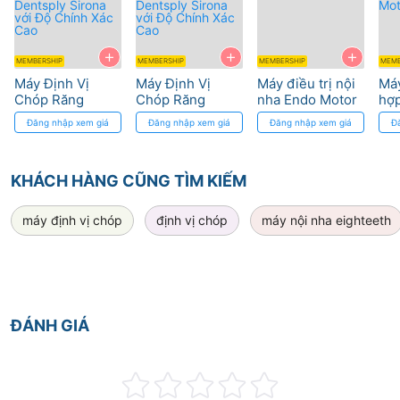
+
+
+
MEMBERSHIP
MEMBERSHIP
MEMBERSHIP
MEMB
Máy Định Vị
Máy Định Vị
Máy điều trị nội
Máy
Chóp Răng
Chóp Răng
nha Endo Motor
hợp
Propex II
Propex II
REFINE
Yos
Đăng nhập xem giá
Đăng nhập xem giá
Đăng nhập xem giá
Đ
Dentsply Sirona
Dentsply Sirona
tro
với Độ Chính
với Độ Chính
Xác Cao
Xác Cao
KHÁCH HÀNG CŨNG TÌM KIẾM
máy định vị chóp
định vị chóp
máy nội nha eighteeth
ĐÁNH GIÁ
Rating: