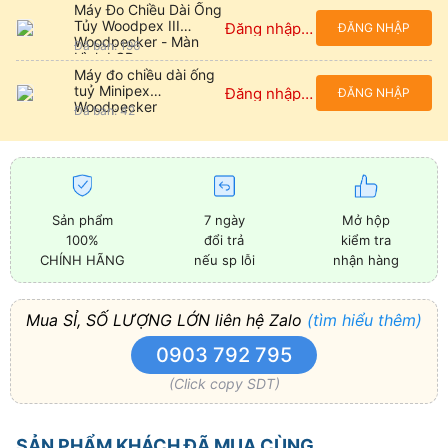
Máy Đo Chiều Dài Ống
Tủy Woodpex III
Đăng nhập để xem giá
ĐĂNG NHẬP
Woodpecker - Màn
Đã bán: 196
Hình LCD
Máy đo chiều dài ống
tuỷ Minipex
Đăng nhập để xem giá
ĐĂNG NHẬP
Woodpecker
Đã bán: 42
Sản phẩm
7 ngày
Mở hộp
100%
đổi trả
kiểm tra
CHÍNH HÃNG
nếu sp lỗi
nhận hàng
Mua SỈ, SỐ LƯỢNG LỚN liên hệ Zalo
(tìm hiểu thêm)
0903 792 795
(Click copy SDT)
SẢN PHẨM KHÁCH ĐÃ MUA CÙNG