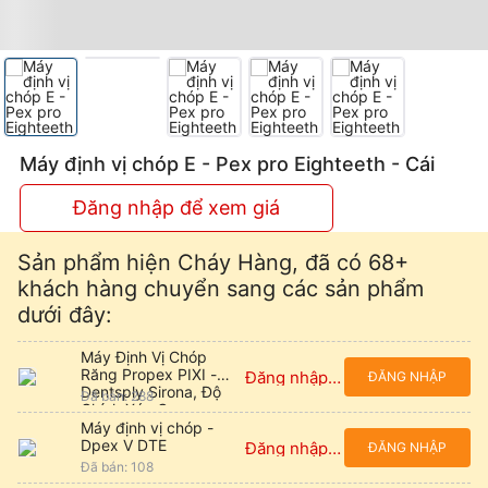
Máy định vị chóp E - Pex pro Eighteeth - Cái
Đăng nhập để xem giá
Sản phẩm hiện Cháy Hàng, đã có 68+
khách hàng chuyển sang các sản phẩm
dưới đây:
Máy Định Vị Chóp
Răng Propex PIXI -
Đăng nhập để xem giá
ĐĂNG NHẬP
Dentsply Sirona, Độ
Đã bán: 288
Chính Xác Cao
Máy định vị chóp -
Dpex V DTE
Đăng nhập để xem giá
ĐĂNG NHẬP
Đã bán: 108