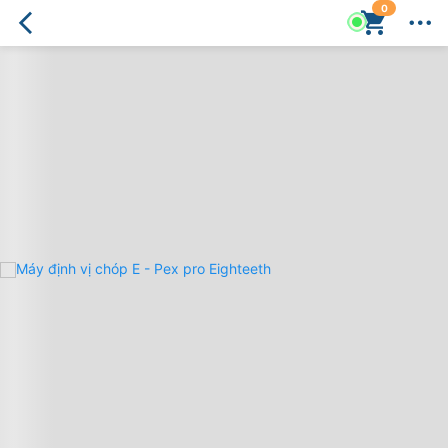
0
Máy
định
vị
chóp
E
-
Pex
pro
Eighteeth