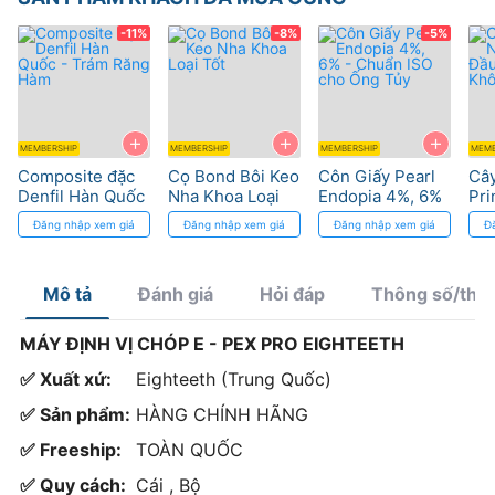
-11%
-8%
-5%
+
+
+
MEMBERSHIP
MEMBERSHIP
MEMBERSHIP
MEMB
Composite đặc
Cọ Bond Bôi Keo
Côn Giấy Pearl
Cây
Denfil Hàn Quốc
Nha Khoa Loại
Endopia 4%, 6%
Pri
- Trám Răng
Tốt
- Chuẩn ISO cho
Dò
Đăng nhập xem giá
Đăng nhập xem giá
Đăng nhập xem giá
Đ
Hàm
Ống Tủy
Gỉ
Mô tả
Đánh giá
Hỏi đáp
Thông số/thà
MÁY ĐỊNH VỊ CHÓP E - PEX PRO EIGHTEETH
✅ Xuất xứ:
Eighteeth (Trung Quốc)
✅ Sản phẩm:
HÀNG CHÍNH HÃNG
✅ Freeship:
TOÀN QUỐC
✅ Quy cách:
Cái , Bộ