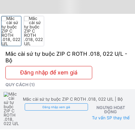
Mắc cài sứ tự buộc ZIP C ROTH .018, 022 U/L -
Bộ
Đăng nhập để xem giá
QUY CÁCH (1)
Mắc cài sứ tự buộc ZIP C ROTH .018, 022 U/L
| Bộ
NGƯNG HOẠT
Đăng nhập xem giá
ĐỘNG
Tư vấn SP thay thế