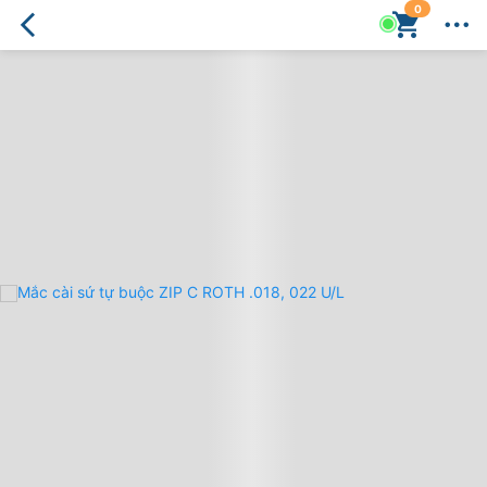
0
Mắc
cài
sứ
tự
buộc
ZIP
C
ROTH
.018,
022
U/L