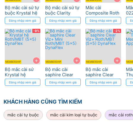
chắc chắn hoạt động an toàn và không có rủi ro về biến
Bộ mắc cài sứ tự
Bộ mắc cài sứ tự
Mắc cài
Mắc
buộc Krystal hệ
buộc Clarity
Composite Roth
022
dạng trong suốt thời gian điều trị.
Ngoài ra, lớp phủ
Roth/MBT(5x5)
Ultra MBT (20
022 Hook 3,4,5
Mor
Đăng nhập xem giá
Đăng nhập xem giá
Đăng nhập xem giá
Đ
DynaFlex
Cái/bộ, 2 hàm,
Morelli
Rhodium của
sứ tự buộc
còn giúp tối đa hóa khả năng
R5-R5, CHK
-9%
-2%
thẩm mỹ.
022) 3M
+
+
+
MEMBERSHIP
MEMBERSHIP
MEMBERSHIP
MEMB
Bộ mắc cài sứ
Bộ mắc cài
Bộ mắc cài
Mắc
Krystal hệ
saphire Clear
saphire Clear
Th
Roth/MBT (5x5)
Viz+ Mini
Viz+ Roth/MBT
Med
Đăng nhập xem giá
Đăng nhập xem giá
Đăng nhập xem giá
Đ
DynaFlex
Roth/MBT (5x5)
(5x5) DynaFlex
App
Các tính năng cải tiến của yêu cầu cài đặt
DynaFlex
buộc ZIP C
KHÁCH HÀNG CŨNG TÌM KIẾM
Thiết kế móc tròn
giúp bệnh nhân thoải mái hơn
mắc cài tự buộc
mắc cài kim loại tự buộc
mắc cài roth
Chắc chắn Triple X
giúp cài đặt
Bảng kiểm soát Nickel-Titanium