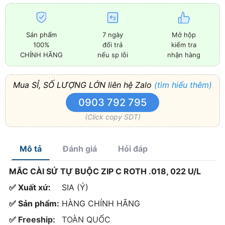
Sản phẩm
7 ngày
Mở hộp
100%
đổi trả
kiểm tra
CHÍNH HÃNG
nếu sp lỗi
nhận hàng
Mua SỈ, SỐ LƯỢNG LỚN liên hệ Zalo
(tìm hiểu thêm)
0903 792 795
(Click copy SDT)
Mô tả
Đánh giá
Hỏi đáp
MẮC CÀI SỨ TỰ BUỘC ZIP C ROTH .018, 022 U/L
✅ Xuất xứ:
SIA (Ý)
✅ Sản phẩm:
HÀNG CHÍNH HÃNG
✅ Freeship:
TOÀN QUỐC