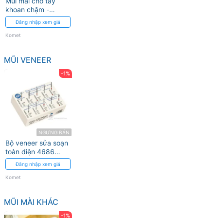
Mũi mài cho tay
khoan chậm -
Lindeman H162ST
Đăng nhập xem giá
Komet
Komet
MŨI VENEER
-1%
NGƯNG BÁN
Bộ veneer sửa soạn
toàn diện 4686
Komet
Đăng nhập xem giá
Komet
MŨI MÀI KHÁC
-1%