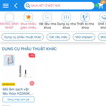
Top
0
MUA HẾT Ở MỘT NƠI
50+
sản
MỪNG SINH
Mua nhiều
Vật liệu nha
Dụng cụ nha
Thiết bị nha
Ghế 
Phẩm
NHẬT
giảm nhiều
khoa
khoa
khoa
kho
KOMET
Dụng cụ phẫu thuật khác
Cắt cầu mão
Mũi implant
Mũi
Cao
DỤNG CỤ PHẪU THUẬT KHÁC
cấp
-1%
2026
❤️
VAT
+
đầy
MEMBERSHIP
Mũi làm sạch vật
đủ
liệu thừa H22AGK,
H22ALGK, H379GK
Đăng nhập xem giá
Komet
Komet