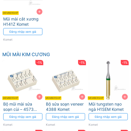
+
MEMBERSHIP
Mũi mài cắt xương
H141Z Komet
Đăng nhập xem giá
Komet
MŨI MÀI KIM CƯƠNG
-1%
-1%
-1%
+
+
+
MEMBERSHIP
MEMBERSHIP
MEMBERSHIP
Bộ mũi mài sửa
Bộ sửa soạn veneer
Mũi tungsten nạo
soạn cùi – 4573
4388 Komet
ngà H1SEM Komet
Komet
Đăng nhập xem giá
Đăng nhập xem giá
Đăng nhập xem giá
Komet
Komet
Komet