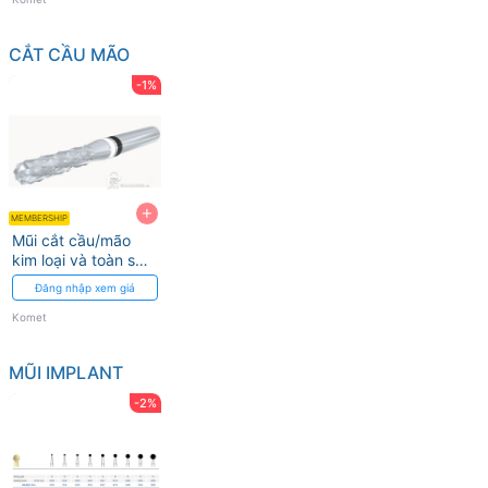
CẮT CẦU MÃO
-1%
+
MEMBERSHIP
Mũi cắt cầu/mão
kim loại và toàn sứ
H4 MCL/MCXL
Đăng nhập xem giá
Komet
Komet
MŨI IMPLANT
-2%