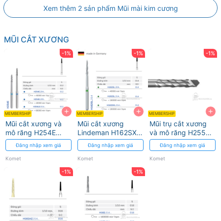
Xem thêm 2 sản phẩm Mũi mài kim cương
MŨI CẮT XƯƠNG
-1%
-1%
-1%
+
+
+
MEMBERSHIP
MEMBERSHIP
MEMBERSHIP
Mũi cắt xương và
Mũi cắt xương
Mũi trụ cắt xương
mô răng H254E
Lindeman H162SXL/
và mô răng H255E
Komet
H162SL Komet
Komet
Đăng nhập xem giá
Đăng nhập xem giá
Đăng nhập xem giá
Komet
Komet
Komet
-1%
-1%