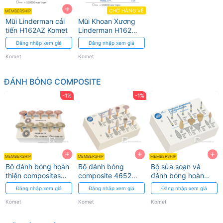
+
CHỜ HÀNG VỀ
MEMBERSHIP
Mũi Linderman cải
Mũi Khoan Xương
tiến H162AZ Komet
Linderman H162
Komet - Cắt Xác
Đăng nhập xem giá
Đăng nhập xem giá
Thực
Komet
Komet
ĐÁNH BÓNG COMPOSITE
-1%
-1%
+
+
+
MEMBERSHIP
MEMBERSHIP
MEMBERSHIP
Bộ đánh bóng hoàn
Bộ đánh bóng
Bộ sửa soạn và
thiện composites
composite 4652
đánh bóng hoàn
4669 Komet
Komet
thiện composit cải
Đăng nhập xem giá
Đăng nhập xem giá
Đăng nhập xem giá
tiến 4546 Komet
Komet
Komet
Komet