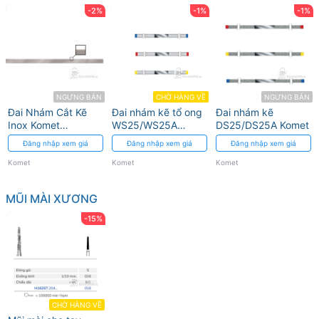
-2%
-1%
-1%
NGƯNG BÁN
CHỜ HÀNG VỀ
NGƯNG BÁN
Đai Nhám Cắt Kẽ
Đai nhám kẽ tổ ong
Đai nhám kẽ
Inox Komet
WS25/WS25A
DS25/DS25A Komet
9816.000 - 6mm x
Komet
Đăng nhập xem giá
Đăng nhập xem giá
Đăng nhập xem giá
150mm
Komet
Komet
Komet
MŨI MÀI XƯƠNG
-15%
CHỜ HÀNG VỀ