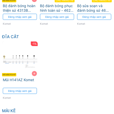
CHỜ HÀNG VỀ
CHỜ HÀNG VỀ
MEMBERSHIP
Bộ đánh bóng hoàn
Bộ đánh bóng phục
Bộ sửa soạn và
thiện sứ 4313B
hình toàn sứ - 4622
đánh bóng sứ 4637
Komet
Komet
Komet
Đăng nhập xem giá
Đăng nhập xem giá
Đăng nhập xem giá
Komet
Komet
Komet
ĐĨA CẮT
-1%
+
MEMBERSHIP
Mũi H141AZ Komet
Đăng nhập xem giá
Komet
MÀI KẼ