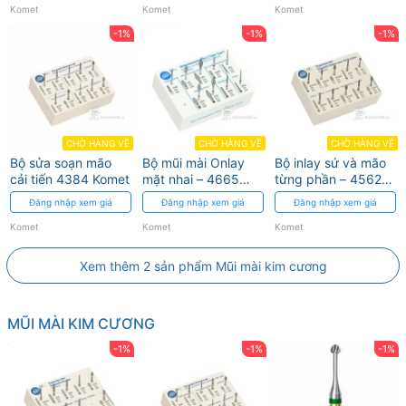
Komet
Komet
Komet
-1%
-1%
-1%
CHỜ HÀNG VỀ
CHỜ HÀNG VỀ
CHỜ HÀNG VỀ
Bộ sửa soạn mão
Bộ mũi mài Onlay
Bộ inlay sứ và mão
cải tiến 4384 Komet
mặt nhai – 4665
từng phần – 4562
Komet
Komet
Đăng nhập xem giá
Đăng nhập xem giá
Đăng nhập xem giá
Komet
Komet
Komet
Xem thêm 2 sản phẩm Mũi mài kim cương
MŨI MÀI KIM CƯƠNG
-1%
-1%
-1%