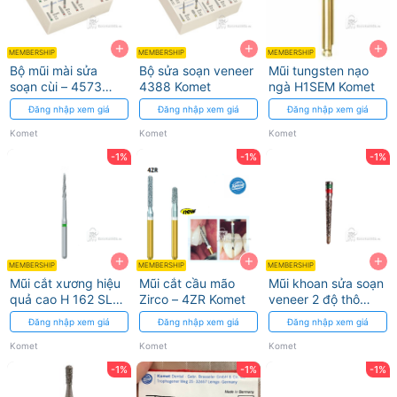
+
+
+
MEMBERSHIP
MEMBERSHIP
MEMBERSHIP
Bộ mũi mài sửa
Bộ sửa soạn veneer
Mũi tungsten nạo
soạn cùi – 4573
4388 Komet
ngà H1SEM Komet
Komet
Đăng nhập xem giá
Đăng nhập xem giá
Đăng nhập xem giá
Komet
Komet
Komet
-1%
-1%
-1%
+
+
+
MEMBERSHIP
MEMBERSHIP
MEMBERSHIP
Mũi cắt xương hiệu
Mũi cắt cầu mão
Mũi khoan sửa soạn
quả cao H 162 SL
Zirco – 4ZR Komet
veneer 2 độ thô
Komet
6844 Komet
Đăng nhập xem giá
Đăng nhập xem giá
Đăng nhập xem giá
Komet
Komet
Komet
-1%
-1%
-1%