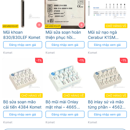
+
+
CHỜ HÀNG VỀ
MEMBERSHIP
MEMBERSHIP
Mũi khoan
Mũi sửa soạn hoàn
Mũi sứ nạo ngà
830/830LEF Komet
thiện phục hồi
Cerabur K1SM
composite
Komet
Đăng nhập xem giá
Đăng nhập xem giá
Đăng nhập xem giá
Komet
Komet
Komet
-1%
-1%
-1%
CHỜ HÀNG VỀ
CHỜ HÀNG VỀ
CHỜ HÀNG VỀ
Bộ sửa soạn mão
Bộ mũi mài Onlay
Bộ inlay sứ và mão
cải tiến 4384 Komet
mặt nhai – 4665
từng phần – 4562
Komet
Komet
Đăng nhập xem giá
Đăng nhập xem giá
Đăng nhập xem giá
Komet
Komet
Komet