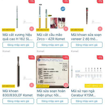
-1%
-1%
-1%
+
+
+
MEMBERSHIP
MEMBERSHIP
MEMBERSHIP
Mũi cắt xương hiệu
Mũi cắt cầu mão
Mũi khoan sửa soạn
quả cao H 162 SL
Zirco – 4ZR Komet
veneer 2 độ thô
Komet
6844 Komet
Đăng nhập xem giá
Đăng nhập xem giá
Đăng nhập xem giá
Komet
Komet
Komet
-1%
-1%
-1%
+
+
CHỜ HÀNG VỀ
MEMBERSHIP
MEMBERSHIP
Mũi khoan
Mũi sửa soạn hoàn
Mũi sứ nạo ngà
830/830LEF Komet
thiện phục hồi
Cerabur K1SM
composite
Komet
Đăng nhập xem giá
Đăng nhập xem giá
Đăng nhập xem giá