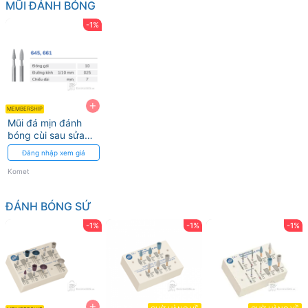
MŨI ĐÁNH BÓNG
-1%
+
MEMBERSHIP
Mũi đá mịn đánh
bóng cùi sau sửa
soạn 645, 649, 661
Đăng nhập xem giá
Komet
Komet
ĐÁNH BÓNG SỨ
-1%
-1%
-1%
+