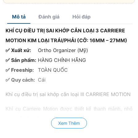
Mô tả
Đánh giá
Hỏi đáp
KHÍ CỤ ĐIỀU TRỊ SAI KHỚP CẮN LOẠI 3 CARRIERE
MOTION KIM LOẠI TRÁI/PHẢI (CỠ: 16MM – 27MM)
✅ Xuất xứ:
Ortho Organizer (Mỹ)
✅ Sản phẩm:
HÀNG CHÍNH HÃNG
✅ Freeship:
TOÀN QUỐC
✅ Quy cách:
Cái
Khí cụ điều trị sai khớp cắn loại III CARRIERE MOTION
Khí cụ Carriere Motion được thiết kế thanh mảnh, nhỏ
gọn, dễ dán trên mặt răng.
Hỗ trợ điều trị không cần nhổ
Xem Thêm
răng, không phẫu thuật và không mang những khí cụ hỗ