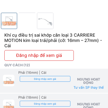
loại
trái/phải
(cỡ:
16mm
Khí cụ điều trị sai khớp cắn loại 3 CARRIERE
–
MOTION kim loại trái/phải (cỡ: 16mm – 27mm) -
Cái
27mm)
Đăng nhập để xem giá
QUY CÁCH (12)
Phải (16mm)
| Cái
NGƯNG HOẠT
Đăng nhập xem giá
ĐỘNG
Tư vấn SP thay thế
Phải (18mm)
| Cái
NGƯNG HOẠT
Đăng nhập xem giá
ĐỘNG