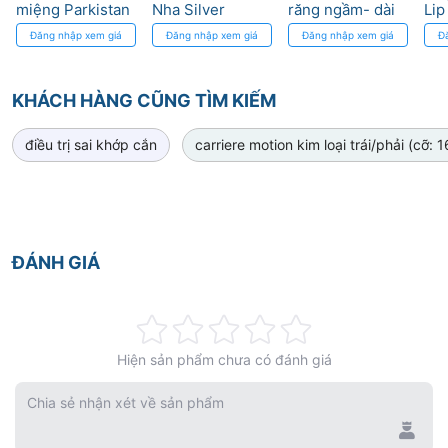
miệng Parkistan
Nha Silver
răng ngầm- dài
Li
Solder 0.5mm
1’’ Eyelet with
Tub
Đăng nhập xem giá
Đăng nhập xem giá
Đăng nhập xem giá
Đ
Morelli
Chain Direct
Bond DynaFlex
KHÁCH HÀNG CŨNG TÌM KIẾM
điều trị sai khớp cắn
carriere motion kim loại trái/phải (cỡ
ĐÁNH GIÁ
Rating:
Hiện sản phẩm chưa có đánh giá
0%
Chia sẻ nhận xét về sản phẩm