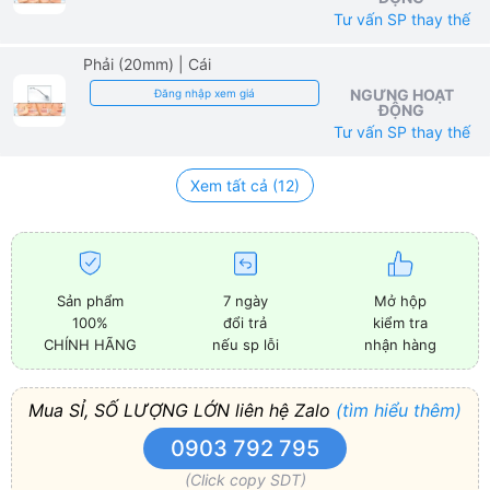
Tư vấn SP thay thế
Phải (20mm)
| Cái
NGƯNG HOẠT
Đăng nhập xem giá
ĐỘNG
Tư vấn SP thay thế
Xem tất cả (12)
Sản phẩm
7 ngày
Mở hộp
100%
đổi trả
kiểm tra
CHÍNH HÃNG
nếu sp lỗi
nhận hàng
Mua SỈ, SỐ LƯỢNG LỚN liên hệ Zalo
(tìm hiểu thêm)
0903 792 795
(Click copy SDT)