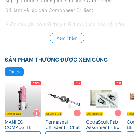
Kẹp giữ được sử dụng lúc sửa soạn Componeer
Brilliant và lúc dán Componeer Brilliant.
Phần nắp giữ có thể thay thế được (nắp bảo vệ màu
đen)
Xem Thêm
SẢN PHẨM THƯỜNG ĐƯỢC XEM CÙNG
Tất cả
-10%
-1%
-1%
+
+
+
MEMBERSHIP
MEMBERSHIP
MEMBERSHIP
MEMB
MANI EG
Permaseal
OptraScult Pab
Co
COMPOSITE
Ultradent - Chất
Assorment - Bộ
BE:
bảo vệ
dụng cụ đắp mặt
Răn