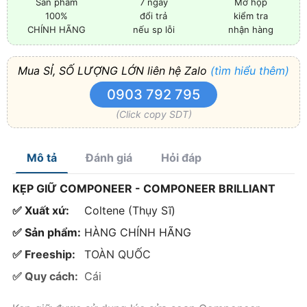
Sản phẩm
7 ngày
Mở hộp
100%
đổi trả
kiểm tra
CHÍNH HÃNG
nếu sp lỗi
nhận hàng
Mua SỈ, SỐ LƯỢNG LỚN liên hệ Zalo
(tìm hiểu thêm)
0903 792 795
(Click copy SDT)
Mô tả
Đánh giá
Hỏi đáp
KẸP GIỮ COMPONEER - COMPONEER BRILLIANT
✅ Xuất xứ:
Coltene (Thụy Sĩ)
✅ Sản phẩm:
HÀNG CHÍNH HÃNG
✅ Freeship:
TOÀN QUỐC
✅ Quy cách:
Cái