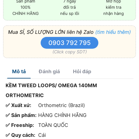
Sản phẩm
7 ngày
Mở hộp
100%
đổi trả
kiểm tra
CHÍNH HÃNG
nếu sp lỗi
nhận hàng
Mua SỈ, SỐ LƯỢNG LỚN liên hệ Zalo
(tìm hiểu thêm)
0903 792 795
(Click copy SDT)
Mô tả
Đánh giá
Hỏi đáp
KỀM TWEED LOOPS/ OMEGA 140MM
ORTHOMETRIC
✅ Xuất xứ:
Orthometric (Brazil)
✅ Sản phẩm:
HÀNG CHÍNH HÃNG
✅ Freeship:
TOÀN QUỐC
✅ Quy cách:
Cái