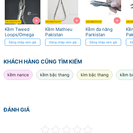
+
+
+
MEMBERSHIP
MEMBERSHIP
MEMBERSHIP
MEMB
Kềm Tweed
Kềm Mathieu
Kềm đa năng
Kề
Loops/Omega
Pakistan
Parkistan
Pak
Cao Cấp - Thép
Pakistan
Đăng nhập xem giá
Đăng nhập xem giá
Đăng nhập xem giá
Đ
Đức, Độ Chính
Xác Cao
KHÁCH HÀNG CŨNG TÌM KIẾM
kềm nance
kềm bậc thang
kìm bậc thang
kềm b
ĐÁNH GIÁ
Rating: