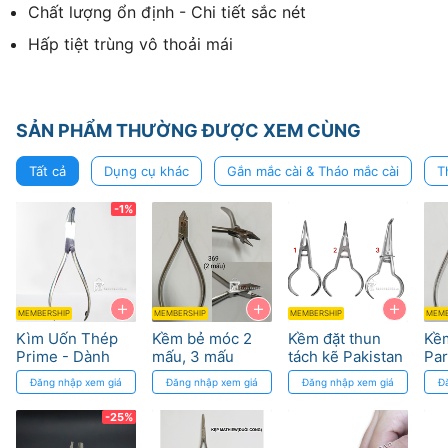
Chất lượng ổn định - Chi tiết sắc nét
Hấp tiệt trùng vô thoải mái
SẢN PHẨM THƯỜNG ĐƯỢC XEM CÙNG
Tất cả
Dụng cụ khác
Gắn mắc cài & Tháo mắc cài
T
-1%
+
+
+
MEMBERSHIP
MEMBERSHIP
MEMBERSHIP
MEMB
Kìm Uốn Thép
Kềm bẻ móc 2
Kềm đặt thun
Kềm
Prime - Dành
mấu, 3 mấu
tách kẽ Pakistan
Par
cho Chỉnh Nha
chỉnh nha
Pak
Đăng nhập xem giá
Đăng nhập xem giá
Đăng nhập xem giá
Đ
Parkistan
Pakistan
-25%