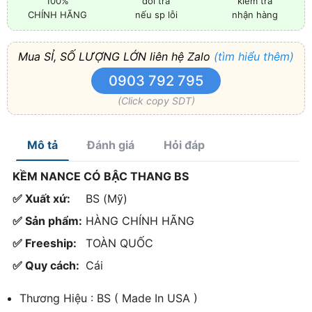
100%
đổi trả
kiểm tra
CHÍNH HÃNG
nếu sp lỗi
nhận hàng
Mua SỈ, SỐ LƯỢNG LỚN liên hệ Zalo
(tìm hiểu thêm)
0903 792 795
(Click copy SDT)
Mô tả
Đánh giá
Hỏi đáp
KỀM NANCE CÓ BẬC THANG BS
✅ Xuất xứ:
BS (Mỹ)
✅ Sản phẩm:
HÀNG CHÍNH HÃNG
✅ Freeship:
TOÀN QUỐC
✅ Quy cách:
Cái
Thương Hiệu : BS ( Made In USA )