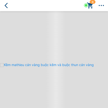
0
Kềm
mathieu
cán
vàng
buộc
kẽm
và
buộc
thun
cán
vàng