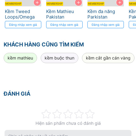
+
+
+
MEMBERSHIP
MEMBERSHIP
MEMBERSHIP
MEMB
Kềm Tweed
Kềm Mathieu
Kềm đa năng
Kề
Loops/Omega
Pakistan
Parkistan
Pak
Cao Cấp - Thép
Pakistan
Đăng nhập xem giá
Đăng nhập xem giá
Đăng nhập xem giá
Đ
Đức, Độ Chính
Xác Cao
KHÁCH HÀNG CŨNG TÌM KIẾM
kềm mathieu
kềm buộc thun
kềm cắt gần cán vàng
ĐÁNH GIÁ
Rating:
Hiện sản phẩm chưa có đánh giá
0%