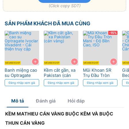
(Click copy SDT)
SẢN PHẨM KHÁCH ĐÃ MUA CÙNG
-15%
+
+
+
MEMBERSHIP
MEMBERSHIP
MEMBERSHIP
MEMB
Banh miệng cao
Kềm cắt gần, xa
Mũi Khoan SR
Giấ
su Optragate
Pakistan (cán
Trụ Đầu Tròn
Bec
Ivoclar Vivadent
vàng)
Mani - Độ Bền
Ch
Đăng nhập xem giá
Đăng nhập xem giá
Đăng nhập xem giá
Đ
- Cải thiện truy
Cao, ISO
Ch
cập
Cắ
Mô tả
Đánh giá
Hỏi đáp
KỀM MATHIEU CÁN VÀNG BUỘC KẼM VÀ BUỘC
THUN CÁN VÀNG