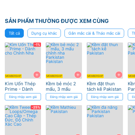
SẢN PHẨM THƯỜNG ĐƯỢC XEM CÙNG
Tất cả
Dụng cụ khác
Gắn mắc cài & Tháo mắc cài
T
-1%
+
+
+
MEMBERSHIP
MEMBERSHIP
MEMBERSHIP
MEMB
Kìm Uốn Thép
Kềm bẻ móc 2
Kềm đặt thun
Kềm
Prime - Dành
mấu, 3 mấu
tách kẽ Pakistan
Par
cho Chỉnh Nha
chỉnh nha
Pak
Đăng nhập xem giá
Đăng nhập xem giá
Đăng nhập xem giá
Đ
Parkistan
Pakistan
-25%