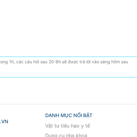
DANH MỤC NỔI BẬT
.VN
Vật tư tiêu hao y tế
Dụng cụ nha khoa