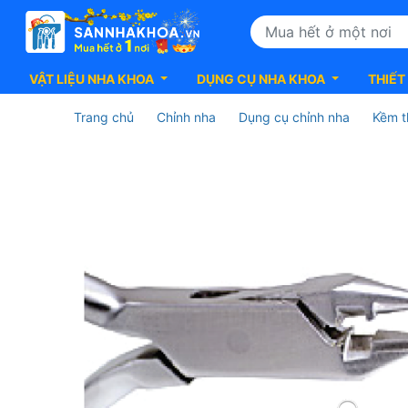
VẬT LIỆU NHA KHOA
DỤNG CỤ NHA KHOA
THIẾT
Trang chủ
Chỉnh nha
Dụng cụ chỉnh nha
Kềm t
Kềm
Light
Wire
Forming
Plier
With