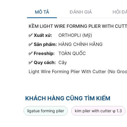
MÔ TẢ
ĐÁNH GIÁ
HỎI Đ
KỀM LIGHT WIRE FORMING PLIER WITH CUT
✅ Xuất xứ:
ORTHOPLI (Mỹ)
✅ Sản phẩm:
HÀNG CHÍNH HÃNG
✅ Freeship:
TOÀN QUỐC
✅ Quy cách:
Cây
Light Wire Forming Plier With Cutter (No Gro
KHÁCH HÀNG CŨNG TÌM KIẾM
ligatue forming plier
kim plier with cutter φ 1.3