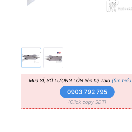
Cutter
(No
Grooves)
Mua SỈ, SỐ LƯỢNG LỚN liên hệ Zalo
(tìm hiểu
0903 792 795
(Click copy SDT)