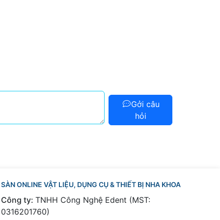
Gởi câu
hỏi
SÀN ONLINE VẬT LIỆU, DỤNG CỤ & THIẾT BỊ NHA KHOA
Công ty:
TNHH Công Nghệ Edent (MST:
0316201760)