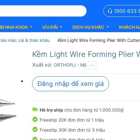
1900 633 
 BỊ NHA KHOA
ƯU ĐÃI
DỊCH VỤ KHÁC
KHÁCH H
háo mắc cài & tháo khâu
Kềm Light Wire Forming Plier With Cutte
Kềm Light Wire Forming Plier 
Xuất xứ:
ORTHOPLI
- Mỹ
Đăng nhập để xem giá
Hỗ trợ ship
cho đơn hàng từ 1.000.000₫
Freeship 20K đơn đơn từ 1 triệu
Freeship 30K đơn đơn từ 3 triệu
Freeship 50K đơn đơn từ 5 triệu