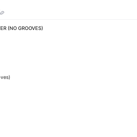
ÁP
TER (NO GROOVES)
oves)