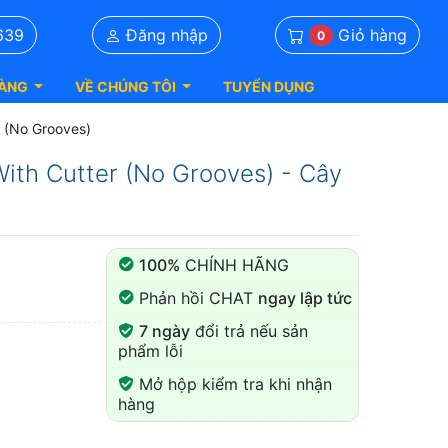
Giỏ hàng
639
Đăng nhập
0
ÀNG
VỀ CHÚNG TÔI
TUYỂN DỤNG
r (No Grooves)
With Cutter (No Grooves) - Cây
100%
CHÍNH HÃNG
Phản hồi CHAT
ngay lập tức
7 ngày
đổi trả nếu sản
phẩm lỗi
Mở hộp kiểm tra khi nhận
hàng