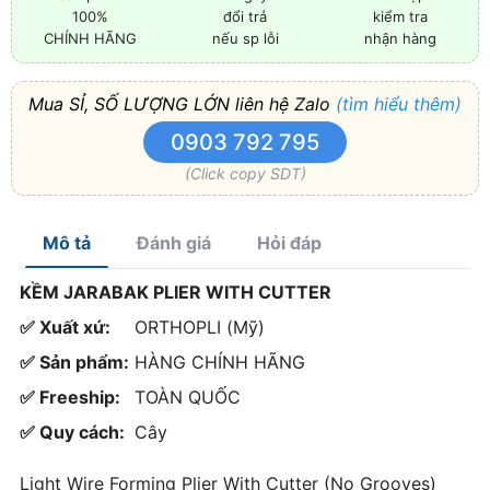
100%
đổi trả
kiểm tra
CHÍNH HÃNG
nếu sp lỗi
nhận hàng
Mua SỈ, SỐ LƯỢNG LỚN liên hệ Zalo
(tìm hiểu thêm)
0903 792 795
(Click copy SDT)
Mô tả
Đánh giá
Hỏi đáp
KỀM JARABAK PLIER WITH CUTTER
✅ Xuất xứ:
ORTHOPLI (Mỹ)
✅ Sản phẩm:
HÀNG CHÍNH HÃNG
✅ Freeship:
TOÀN QUỐC
✅ Quy cách:
Cây
Light Wire Forming Plier With Cutter (No Grooves)