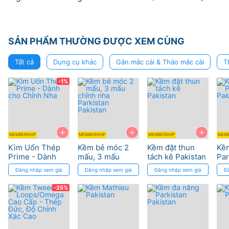
SẢN PHẨM THƯỜNG ĐƯỢC XEM CÙNG
Tất cả
Dụng cụ khác
Gắn mắc cài & Tháo mắc cài
T
-1%
+
+
+
MEMBERSHIP
MEMBERSHIP
MEMBERSHIP
MEMB
Kìm Uốn Thép
Kềm bẻ móc 2
Kềm đặt thun
Kềm
Prime - Dành
mấu, 3 mấu
tách kẽ Pakistan
Par
cho Chỉnh Nha
chỉnh nha
Pak
Đăng nhập xem giá
Đăng nhập xem giá
Đăng nhập xem giá
Đ
Parkistan
Pakistan
-25%