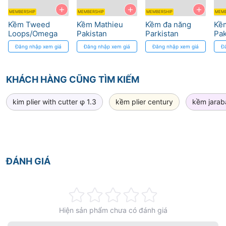
+
+
+
MEMBERSHIP
MEMBERSHIP
MEMBERSHIP
MEMB
Kềm Tweed
Kềm Mathieu
Kềm đa năng
Kề
Loops/Omega
Pakistan
Parkistan
Pak
Cao Cấp - Thép
Pakistan
Đăng nhập xem giá
Đăng nhập xem giá
Đăng nhập xem giá
Đ
Đức, Độ Chính
Xác Cao
KHÁCH HÀNG CŨNG TÌM KIẾM
kim plier with cutter φ 1.3
kềm plier century
kềm jarab
ĐÁNH GIÁ
Rating:
Hiện sản phẩm chưa có đánh giá
0%