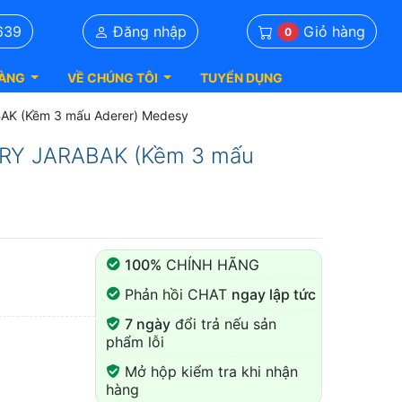
Giỏ hàng
639
Đăng nhập
0
ÀNG
VỀ CHÚNG TÔI
TUYỂN DỤNG
AK (Kềm 3 mấu Aderer) Medesy
URY JARABAK (Kềm 3 mấu
100%
CHÍNH HÃNG
Phản hồi CHAT
ngay lập tức
7 ngày
đổi trả nếu sản
phẩm lỗi
Mở hộp kiểm tra khi nhận
hàng