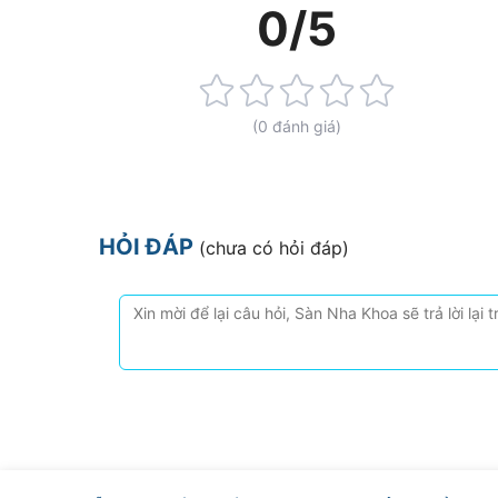
0/5
Rating:
0%
(0 đánh giá)
HỎI ĐÁP
(chưa có hỏi đáp)