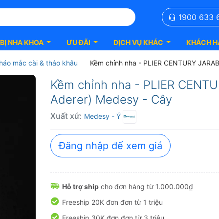
1900 633 
 BỊ NHA KHOA
ƯU ĐÃI
DỊCH VỤ KHÁC
KHÁCH H
háo mắc cài & tháo khâu
Kềm chỉnh nha - PLIER CENTURY JARAB
Kềm chỉnh nha - PLIER CENT
Aderer) Medesy - Cây
Xuất xứ:
Medesy
- Ý
Đăng nhập để xem giá
Hỗ trợ ship
cho đơn hàng từ 1.000.000₫
Freeship 20K đơn đơn từ 1 triệu
Freeship 30K đơn đơn từ 3 triệu