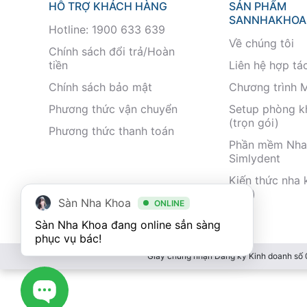
HỖ TRỢ KHÁCH HÀNG
SẢN PHẨM
SANNHAKHOA
Hotline: 1900 633 639
Về chúng tôi
Chính sách đổi trả/Hoàn
tiền
Liên hệ hợp tá
Chính sách bảo mật
Chương trình 
Phương thức vận chuyển
Setup phòng 
(trọn gói)
Phương thức thanh toán
Phần mềm Nha
Simlydent
Kiến thức nha 
nhất)
Sàn Nha Khoa
ONLINE
Sàn Nha Khoa đang online sẳn sàng 
phục vụ bác!
Giấy chứng nhận Đăng ký Kinh doanh số