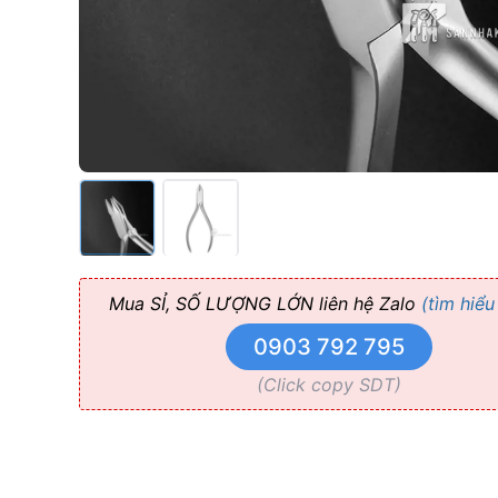
JARABAK
(Kềm
3
mấu
Aderer)
Medesy
Mua SỈ, SỐ LƯỢNG LỚN liên hệ Zalo
(tìm hiểu
0903 792 795
(Click copy SDT)