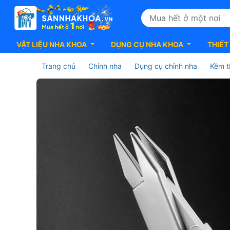
VẬT LIỆU NHA KHOA
DỤNG CỤ NHA KHOA
THIẾT
Trang chủ
Chỉnh nha
Dụng cụ chỉnh nha
Kềm t
Kềm
chỉnh
nha
-
PLIER
CENTURY