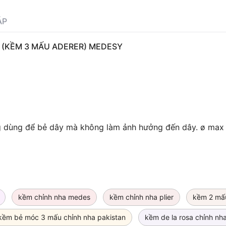
ÁP
 (KỀM 3 MẤU ADERER) MEDESY
ng dùng để bẻ dây mà không làm ảnh hưởng đến dây. ø max
kềm chỉnh nha medes
kềm chỉnh nha plier
kềm 2 mấu
kềm bẻ móc 3 mấu chỉnh nha pakistan
kềm de la rosa chỉnh n