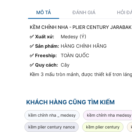
MÔ TẢ
ĐÁNH GIÁ
HỎI Đ
KỀM CHỈNH NHA - PLIER CENTURY JARABAK
✅ Xuất xứ:
Medesy (Ý)
✅ Sản phẩm:
HÀNG CHÍNH HÃNG
✅ Freeship:
TOÀN QUỐC
✅ Quy cách:
Cây
Kềm 3 mấu tròn mảnh, được thiết kế trơn lá
KHÁCH HÀNG CŨNG TÌM KIẾM
kềm chỉnh nha _ medesy
kềm chỉnh nha medesy
kềm plier century nance
kềm plier century