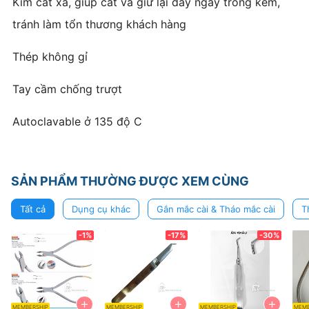
Kìm cắt xa, giúp cắt và giữ lại dây ngay trong kềm,
tránh làm tổn thương khách hàng
Thép không gỉ
Tay cầm chống trượt
Autoclavable ở 135 độ C
SẢN PHẨM THƯỜNG ĐƯỢC XEM CÙNG
Tất cả
Dụng cụ khác
Gắn mắc cài & Tháo mắc cài
T
-1%
-17%
-30%
+
+
+
MEMBERSHIP
MEMBERSHIP
MEMBERSHIP
MEMB