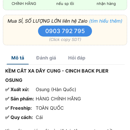
CHÍNH HÃNG
nếu sp lỗi
nhận hàng
Mua SỈ, SỐ LƯỢNG LỚN liên hệ Zalo
(tìm hiểu thêm)
0903 792 795
(Click copy SDT)
Mô tả
Đánh giá
Hỏi đáp
KỀM CẮT XA DÂY CUNG - CINCH BACK PLIER
OSUNG
✅ Xuất xứ:
Osung (Hàn Quốc)
✅ Sản phẩm:
HÀNG CHÍNH HÃNG
✅ Freeship:
TOÀN QUỐC
✅ Quy cách:
Cái