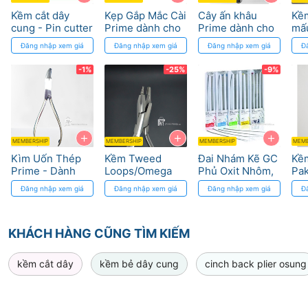
Kềm cắt dây
Kẹp Gắp Mắc Cài
Cây ấn khâu
Kề
cung - Pin cutter
Prime dành cho
Prime dành cho
mấ
Osung
Chỉnh Nha
nha khoa - Khả
chỉ
Đăng nhập xem giá
Đăng nhập xem giá
Đăng nhập xem giá
Đ
năng chống gỉ
Par
Pak
-1%
-25%
-9%
+
+
+
MEMBERSHIP
MEMBERSHIP
MEMBERSHIP
MEMB
Kìm Uốn Thép
Kềm Tweed
Đai Nhám Kẽ GC
Kề
Prime - Dành
Loops/Omega
Phủ Oxit Nhôm,
Pak
cho Chỉnh Nha
Cao Cấp - Thép
Linh Hoạt, Tái Sử
Đăng nhập xem giá
Đăng nhập xem giá
Đăng nhập xem giá
Đ
Đức, Độ Chính
Dụng
Xác Cao
KHÁCH HÀNG CŨNG TÌM KIẾM
kềm cắt dây
kềm bẻ dây cung
cinch back plier osung