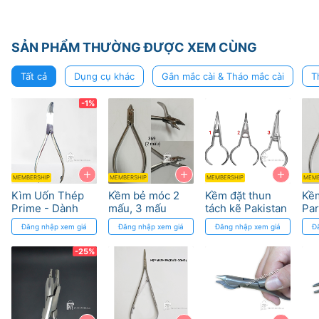
SẢN PHẨM THƯỜNG ĐƯỢC XEM CÙNG
Tất cả
Dụng cụ khác
Gắn mắc cài & Tháo mắc cài
T
-1%
+
+
+
MEMBERSHIP
MEMBERSHIP
MEMBERSHIP
MEMB
Kìm Uốn Thép
Kềm bẻ móc 2
Kềm đặt thun
Kềm
Prime - Dành
mấu, 3 mấu
tách kẽ Pakistan
Par
cho Chỉnh Nha
chỉnh nha
Pak
Đăng nhập xem giá
Đăng nhập xem giá
Đăng nhập xem giá
Đ
Parkistan
Pakistan
-25%