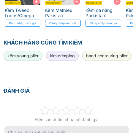
+
+
+
MEMBERSHIP
MEMBERSHIP
MEMBERSHIP
MEMB
Kềm Tweed
Kềm Mathieu
Kềm đa năng
Kề
Loops/Omega
Pakistan
Parkistan
Pak
Cao Cấp - Thép
Pakistan
Đăng nhập xem giá
Đăng nhập xem giá
Đăng nhập xem giá
Đ
Đức, Độ Chính
Xác Cao
KHÁCH HÀNG CŨNG TÌM KIẾM
kềm young plier
kìm crimping
band contouring plier
ĐÁNH GIÁ
Rating:
Hiện sản phẩm chưa có đánh giá
0%
Chia sẻ nhận xét về sản phẩm