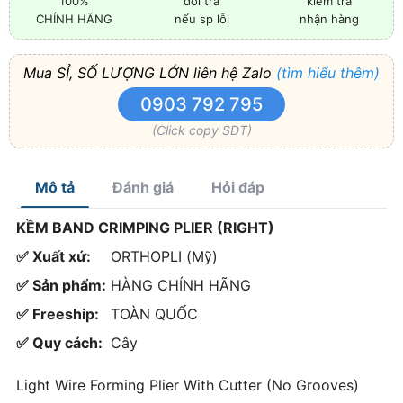
100%
đổi trả
kiểm tra
CHÍNH HÃNG
nếu sp lỗi
nhận hàng
Mua SỈ, SỐ LƯỢNG LỚN liên hệ Zalo
(tìm hiểu thêm)
0903 792 795
(Click copy SDT)
Mô tả
Đánh giá
Hỏi đáp
KỀM BAND CRIMPING PLIER (RIGHT)
✅ Xuất xứ:
ORTHOPLI (Mỹ)
✅ Sản phẩm:
HÀNG CHÍNH HÃNG
✅ Freeship:
TOÀN QUỐC
✅ Quy cách:
Cây
Light Wire Forming Plier With Cutter (No Grooves)