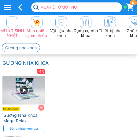
Top
0
MUA HẾT Ở MỘT NƠI
100+
sản
MỪNG SINH
Mua nhiều
Vật liệu nha
Dụng cụ nha
Thiết bị nha
Ghế 
Phẩm
NHẬT
giảm nhiều
khoa
khoa
khoa
kho
HAHNENKRATT
Gương nha khoa
Chuyên
GƯƠNG NHA KHOA
Dụng
-1%
2026
❤️
VAT
+
đầy
MEMBERSHIP
Gương Nha Khoa
đủ
Mega Relax
Hahnenkratt với
Đăng nhập xem giá
Phản Xạ Tối Ưu
Hahnenkratt