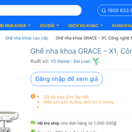
1900 633 
 BỊ NHA KHOA
ƯU ĐÃI
DỊCH VỤ KHÁC
KHÁCH H
Ghế nha khoa cao cấp
Ghế nha khoa GRACE – X1, Công nghệ 
Ghế nha khoa GRACE – X1, Côn
Xuất xứ:
YS Dental
- Đài Loan
Đăng nhập để xem giá
Giá đã bao gồm lắp đặt
Miễn phí bảo dưỡng định kỳ 6 tháng
Hỗ trợ ship
cho đơn hàng từ 1.000.000₫