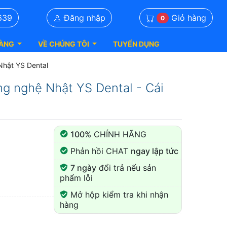
Giỏ hàng
639
Đăng nhập
0
ÀNG
VỀ CHÚNG TÔI
TUYỂN DỤNG
Nhật YS Dental
g nghệ Nhật YS Dental - Cái
100%
CHÍNH HÃNG
Phản hồi CHAT
ngay lập tức
7 ngày
đổi trả nếu sản
phẩm lỗi
Mở hộp kiểm tra khi nhận
hàng