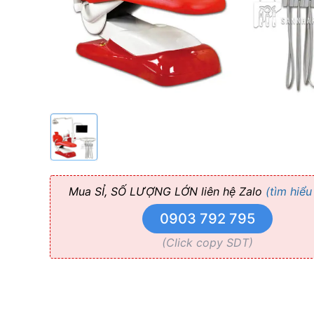
Công
nghệ
Nhật
YS
Dental
Mua SỈ, SỐ LƯỢNG LỚN liên hệ Zalo
(tìm hiểu
0903 792 795
(Click copy SDT)