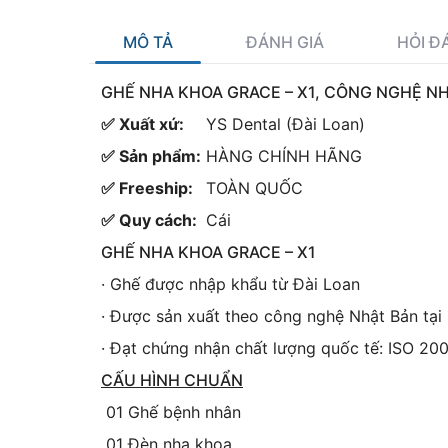
MÔ TẢ
ĐÁNH GIÁ
HỎI Đ
GHẾ NHA KHOA GRACE – X1, CÔNG NGHỆ N
✅ Xuất xứ:
YS Dental (Đài Loan)
✅ Sản phẩm:
HÀNG CHÍNH HÃNG
✅ Freeship:
TOÀN QUỐC
✅ Quy cách:
Cái
GHẾ NHA KHOA GRACE – X1
· Ghế được nhập khẩu từ Đài Loan
· Được sản xuất theo công nghệ Nhật Bản tạ
· Đạt chứng nhận chất lượng quốc tế: ISO 2
CẤU HÌNH CHUẨN
01 Ghế bệnh nhân
01 Đèn nha khoa