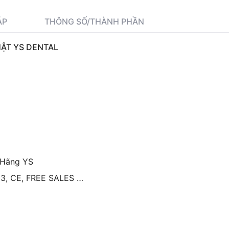
ÁP
THÔNG SỐ/THÀNH PHẦN
HẬT YS DENTAL
i Hãng YS
003, CE, FREE SALES …