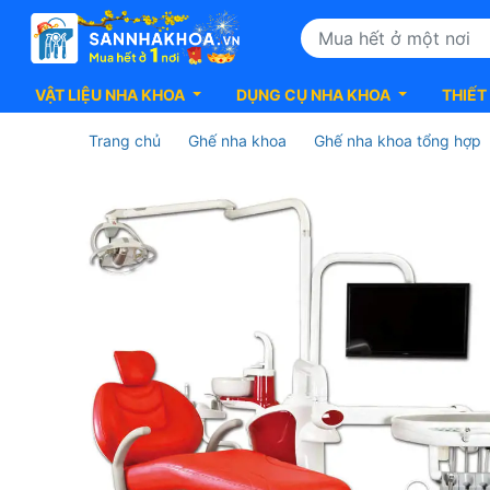
VẬT LIỆU NHA KHOA
DỤNG CỤ NHA KHOA
THIẾT
Trang chủ
Ghế nha khoa
Ghế nha khoa tổng hợp
Ghế
nha
khoa
GRACE
–
X1,