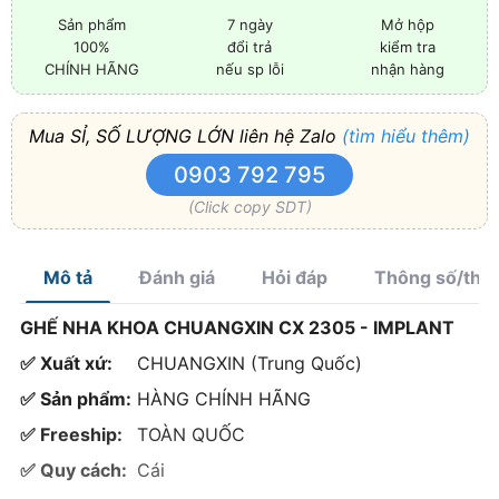
Sản phẩm
7 ngày
Mở hộp
100%
đổi trả
kiểm tra
CHÍNH HÃNG
nếu sp lỗi
nhận hàng
Mua SỈ, SỐ LƯỢNG LỚN liên hệ Zalo
(tìm hiểu thêm)
0903 792 795
(Click copy SDT)
Mô tả
Đánh giá
Hỏi đáp
Thông số/thà
GHẾ NHA KHOA CHUANGXIN CX 2305 - IMPLANT
✅ Xuất xứ:
CHUANGXIN (Trung Quốc)
✅ Sản phẩm:
HÀNG CHÍNH HÃNG
✅ Freeship:
TOÀN QUỐC
✅ Quy cách:
Cái