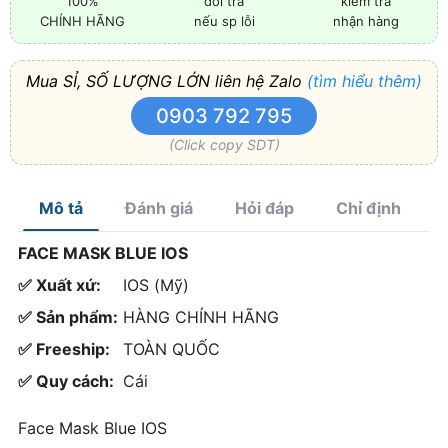
100%
đổi trả
kiểm tra
CHÍNH HÃNG
nếu sp lỗi
nhận hàng
Mua SỈ, SỐ LƯỢNG LỚN liên hệ Zalo
(tìm hiểu thêm)
0903 792 795
(Click copy SDT)
Mô tả
Đánh giá
Hỏi đáp
Chỉ định
FACE MASK BLUE IOS
✅ Xuất xứ:
IOS (Mỹ)
✅ Sản phẩm:
HÀNG CHÍNH HÃNG
✅ Freeship:
TOÀN QUỐC
✅ Quy cách:
Cái
Face Mask Blue IOS