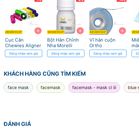
CL
Den
+
+
+
MEMBERSHIP
MEMBERSHIP
MEMBERSHIP
MEMB
Cục Cắn
Bột Hàn Chỉnh
Vĩ hàn cuộn
Mi
Chewies Aligner
Nha Morelli
Ortho
má
Dentsply Sirona
Solder Flux - Độ
Techonology
FO
Đăng nhập xem giá
Đăng nhập xem giá
Đăng nhập xem giá
Đ
- Tối ưu Khay
Bám Dính Cao
GU
Chỉnh Nha
& 
AP
KHÁCH HÀNG CŨNG TÌM KIẾM
Den
face mask
facemask
facemask - mask cl iii
blue
ĐÁNH GIÁ