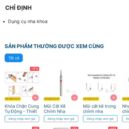
CHỈ ĐỊNH
Dụng cụ nha khoa
SẢN PHẨM THƯỜNG ĐƯỢC XEM CÙNG
Tất cả
-17%
+
+
+
MEMBERSHIP
MEMBERSHIP
MEMBERSHIP
MEMB
Khóa Chặn Cung
Mũi Cắt Kẽ
Mũi cắt kẽ trong
Nhự
Tự Động - Thiết
Chỉnh Nha
chỉnh nha
chỉ
Bị Chỉnh Nha
STRAUSS - Độ
STRAUSS
PL
Đăng nhập xem giá
Đăng nhập xem giá
Đăng nhập xem giá
Đ
Điều Chỉnh Dễ
Chính Xác Cao
OR
Dàng
RE
-1%
-2%
-14%