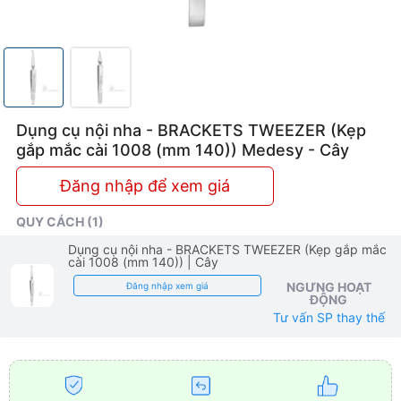
(mm
140))
Medesy
Dụng cụ nội nha - BRACKETS TWEEZER (Kẹp
gắp mắc cài 1008 (mm 140)) Medesy - Cây
Đăng nhập để xem giá
QUY CÁCH (1)
Dụng cụ nội nha - BRACKETS TWEEZER (Kẹp gắp mắc
cài 1008 (mm 140))
| Cây
NGƯNG HOẠT
Đăng nhập xem giá
ĐỘNG
Tư vấn SP thay thế