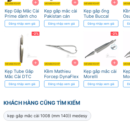
+
+
+
MEMBERSHIP
MEMBERSHIP
MEMBERSHIP
MEMB
Kẹp Gắp Mắc Cài
Kẹp gắp mắc cài
Kẹp gắp ống
Kề
Prime dành cho
Pakistan cán
Tube Buccal
Osu
Chỉnh Nha
vàng
Tube Instrument
thu
Đăng nhập xem giá
Đăng nhập xem giá
Đăng nhập xem giá
Đ
DynaFlex
-2%
-2%
+
+
+
MEMBERSHIP
MEMBERSHIP
MEMBERSHIP
MEMB
Kẹp Tube Gắp
Kềm Mathieu
Kẹp gắp mắc cài
Kẹp
Mắc Cài DTC
Forcep DynaFlex
Morelli
Mor
Medical
Đăng nhập xem giá
Đăng nhập xem giá
Đăng nhập xem giá
Đ
Apparatus
KHÁCH HÀNG CŨNG TÌM KIẾM
kẹp gắp mắc cài 1008 (mm 140)) medesy