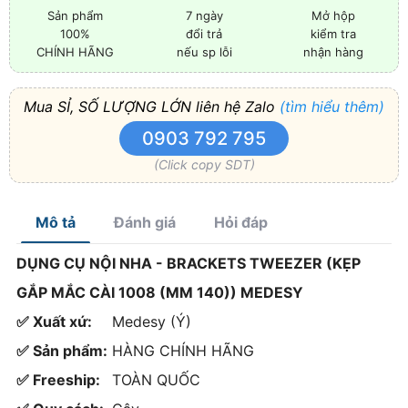
Sản phẩm
7 ngày
Mở hộp
100%
đổi trả
kiểm tra
CHÍNH HÃNG
nếu sp lỗi
nhận hàng
Mua SỈ, SỐ LƯỢNG LỚN liên hệ Zalo
(tìm hiểu thêm)
0903 792 795
(Click copy SDT)
Mô tả
Đánh giá
Hỏi đáp
DỤNG CỤ NỘI NHA - BRACKETS TWEEZER (KẸP
GẮP MẮC CÀI 1008 (MM 140)) MEDESY
✅ Xuất xứ:
Medesy (Ý)
✅ Sản phẩm:
HÀNG CHÍNH HÃNG
✅ Freeship:
TOÀN QUỐC