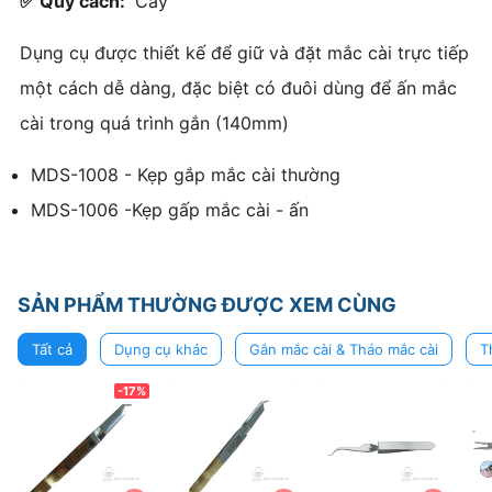
✅ Quy cách:
Cây
Dụng cụ được thiết kế để giữ và đặt mắc cài trực tiếp
một cách dễ dàng, đặc biệt có đuôi dùng để ấn mắc
cài trong quá trình gắn (140mm)
MDS-1008 - Kẹp gắp mắc cài thường
MDS-1006 -Kẹp gấp mắc cài - ấn
SẢN PHẨM THƯỜNG ĐƯỢC XEM CÙNG
Tất cả
Dụng cụ khác
Gắn mắc cài & Tháo mắc cài
T
-17%