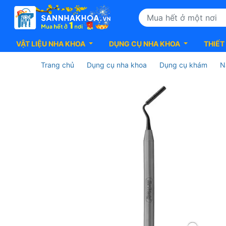
VẬT LIỆU NHA KHOA
DỤNG CỤ NHA KHOA
THIẾT
Trang chủ
Dụng cụ nha khoa
Dụng cụ khám
N
Dụng
cụ
nhồi
xương
ghép