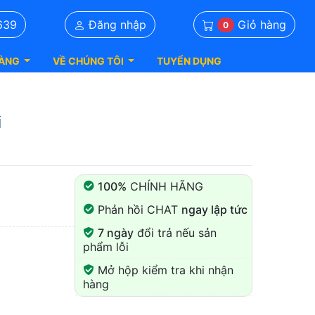
Giỏ hàng
639
Đăng nhập
0
ÀNG
VỀ CHÚNG TÔI
TUYỂN DỤNG
i
100%
CHÍNH HÃNG
Phản hồi CHAT
ngay lập tức
7 ngày
đổi trả nếu sản
phẩm lỗi
Mở hộp kiểm tra khi nhận
hàng