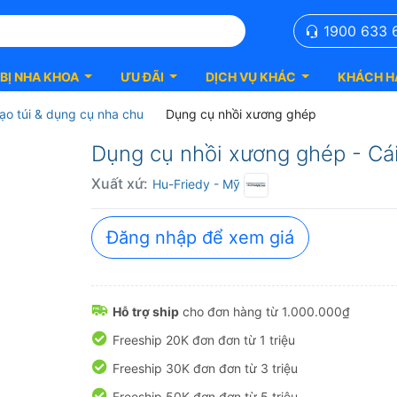
1900 633 
 BỊ NHA KHOA
ƯU ĐÃI
DỊCH VỤ KHÁC
KHÁCH H
ạo túi & dụng cụ nha chu
Dụng cụ nhồi xương ghép
Dụng cụ nhồi xương ghép - Cá
Xuất xứ:
Hu-Friedy
- Mỹ
Đăng nhập để xem giá
Hỗ trợ ship
cho đơn hàng từ 1.000.000₫
Freeship 20K đơn đơn từ 1 triệu
Freeship 30K đơn đơn từ 3 triệu
Freeship 50K đơn đơn từ 5 triệu