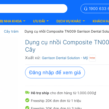
1900 633 
 BỊ NHA KHOA
ƯU ĐÃI
DỊCH VỤ KHÁC
KHÁCH H
Cây trám
Dụng cụ nhồi Composite TN009 Garrison Dental Solu
Dụng cụ nhồi Composite TN009
Cây
Xuất xứ:
Garrison Dental Solution
- Mỹ
Đăng nhập để xem giá
Hỗ trợ ship
cho đơn hàng từ 1.000.000₫
Freeship 20K đơn đơn từ 1 triệu
Freeship 30K đơn đơn từ 3 triệu