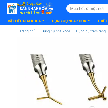
VẬT LIỆU NHA KHOA
DỤNG CỤ NHA KHOA
THIẾT
Trang chủ
Dụng cụ nha khoa
Dụng cụ trám răng
Dụng
cụ
nhồi
Composite
TN009
Garrison