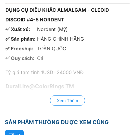
DỤNG CỤ ĐIÊU KHẮC ALMALGAM - CLEOID
DISCOID #4-5 NORDENT
✅ Xuất xứ:
Nordent (Mỹ)
✅ Sản phẩm:
HÀNG CHÍNH HÃNG
✅ Freeship:
TOÀN QUỐC
✅ Quy cách:
Cái
Tỷ giá tạm tính 1USD=24000 VNĐ
DuralLite@ColorRings TM
DuraLite(R) ROUND
Xem Thêm
Standard
Handles
SẢN PHẨM THƯỜNG ĐƯỢC XEM CÙNG
DURALite®ROUND Diagnostic
Tất cả