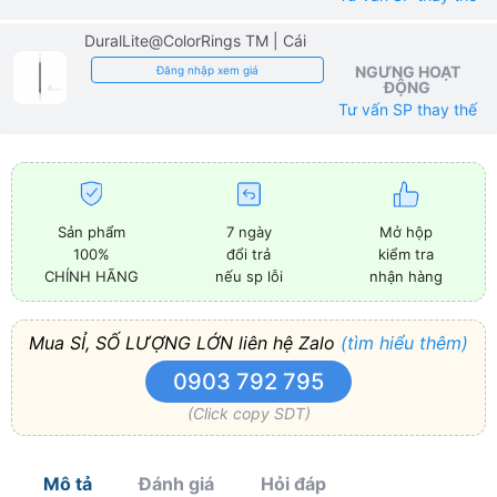
DuralLite@ColorRings TM
| Cái
NGƯNG HOẠT
Đăng nhập xem giá
ĐỘNG
Tư vấn SP thay thế
Sản phẩm
7 ngày
Mở hộp
100%
đổi trả
kiểm tra
CHÍNH HÃNG
nếu sp lỗi
nhận hàng
Mua SỈ, SỐ LƯỢNG LỚN liên hệ Zalo
(tìm hiểu thêm)
0903 792 795
(Click copy SDT)
Mô tả
Đánh giá
Hỏi đáp