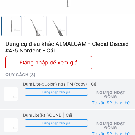
Dụng cụ điêu khắc ALMALGAM - Cleoid Discoid
#4-5 Nordent - Cái
Đăng nhập để xem giá
QUY CÁCH (3)
DuralLite@ColorRings TM (copy)
| Cái
NGƯNG HOẠT
Đăng nhập xem giá
ĐỘNG
Tư vấn SP thay thế
DuraLite(R) ROUND
| Cái
NGƯNG HOẠT
Đăng nhập xem giá
ĐỘNG
Tư vấn SP thay thế