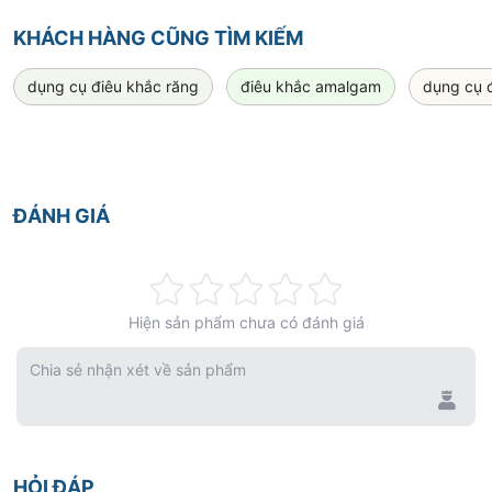
os
allowing you to better identify, organize and
KHÁCH HÀNG CŨNG TÌM KIẾM
customize your instrumentation. Our innovative
dụng cụ điêu khắc răng
điêu khắc amalgam
dụng cụ 
design makes customizing the DuraLite ColorRings
handle simple and easy.
Double End
ĐÁNH GIÁ
Single End
Rating:
Hiện sản phẩm chưa có đánh giá
0%
ColorRings
Chia sẻ nhận xét về sản phẩm
ColorRings come in 14 different colors and are
available in single color packages of 48-rings. Use
the item codes below to select your colors
HỎI ĐÁP