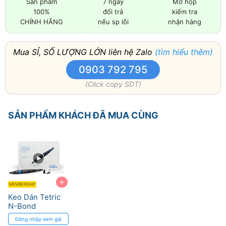
Sản phẩm
7 ngày
Mở hộp
100%
đổi trả
kiểm tra
CHÍNH HÃNG
nếu sp lỗi
nhận hàng
Mua SỈ, SỐ LƯỢNG LỚN liên hệ Zalo
(tìm hiểu thêm)
0903 792 795
(Click copy SDT)
SẢN PHẨM KHÁCH ĐÃ MUA CÙNG
+
MEMBERSHIP
Keo Dán Tetric
N-Bond
Universal cho
Đăng nhập xem giá
Veneer với