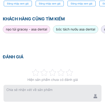
Dụng cụ tách mô
NTI
Dentpsly
Den
Đăng nhập xem giá
Đăng nhập xem giá
Đăng nhập xem giá
Đ
mềm không gây
Dentsply Sirona
tổn thương
KHÁCH HÀNG CŨNG TÌM KIẾM
nạo túi gracey - asa dental
bóc tách nướu asa dental
ĐÁNH GIÁ
Rating:
Hiện sản phẩm chưa có đánh giá
0%
Chia sẻ nhận xét về sản phẩm