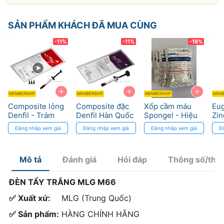
SẢN PHẨM KHÁCH ĐÃ MUA CÙNG
-11%
-11%
-18%
+
+
+
MEMBERSHIP
MEMBERSHIP
MEMBERSHIP
MEMB
Composite lỏng
Composite đặc
Xốp cầm máu
Eug
Denfil - Trám
Denfil Hàn Quốc
Spongel - Hiệu
Zin
rãnh, dễ đánh
- Trám Răng
quả cầm máu
Gi
Đăng nhập xem giá
Đăng nhập xem giá
Đăng nhập xem giá
Đ
bóng, thẩm mỹ
Hàm
cao
Tă
cao
Tr
Mô tả
Đánh giá
Hỏi đáp
Thông số/thà
ĐÈN TẨY TRẮNG MLG M66
✅ Xuất xứ:
MLG (Trung Quốc)
✅ Sản phẩm:
HÀNG CHÍNH HÃNG