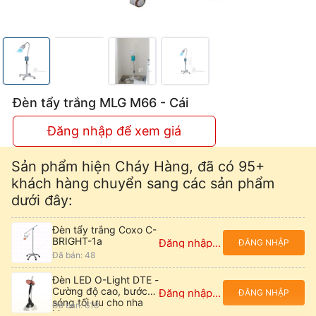
Đèn tẩy trắng MLG M66 - Cái
Đăng nhập để xem giá
Sản phẩm hiện Cháy Hàng, đã có 95+
khách hàng chuyển sang các sản phẩm
dưới đây:
Đèn tẩy trắng Coxo C-
BRIGHT-1a
Đăng nhập để xem giá
ĐĂNG NHẬP
Đã bán: 48
Đèn LED O-Light DTE -
Cường độ cao, bước
Đăng nhập để xem giá
ĐĂNG NHẬP
sóng tối ưu cho nha
Đã bán: 618
khoa