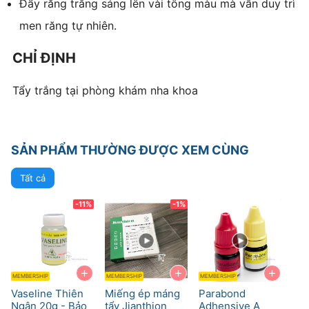
Đẩy răng trắng sáng lên vài tông màu mà vẫn duy trì
men răng tự nhiên.
CHỈ ĐỊNH
Tẩy trắng tại phòng khám nha khoa
SẢN PHẨM THƯỜNG ĐƯỢC XEM CÙNG
Tất cả
-11%
-1%
+
+
+
MEMBERSHIP
MEMBERSHIP
MEMBERSHIP
Vaseline Thiên
Miếng ép máng
Parabond
Ngân 20g - Bảo
tẩy Jianthion
Adhensive A