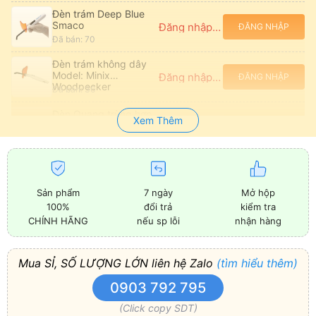
Đèn trám Deep Blue
Smaco
Đăng nhập để xem giá
ĐĂNG NHẬP
Đã bán: 70
Đèn trám không dây
Model: Minix
Đăng nhập để xem giá
ĐĂNG NHẬP
Woodpecker
Đã bán: 36
Đèn Quang trùng hợp
Xem Thêm
Smartlite Focus
Đăng nhập để xem giá
ĐĂNG NHẬP
Dentsply Sirona
Đã bán: 7
Đèn trám không dây
LED.F Woodpecker
Đăng nhập để xem giá
ĐĂNG NHẬP
chính hãng
Đã bán: 95
Sản phẩm
7 ngày
Mở hộp
100%
đổi trả
kiểm tra
Đèn quang trùng hợp
CHÍNH HÃNG
nếu sp lỗi
nhận hàng
Led không dây
Đăng nhập để xem giá
ĐĂNG NHẬP
Bluephase N - G4
Đã bán: 8
Ivoclar Vivadent
Mua SỈ, SỐ LƯỢNG LỚN liên hệ Zalo
(tìm hiểu thêm)
0903 792 795
(Click copy SDT)