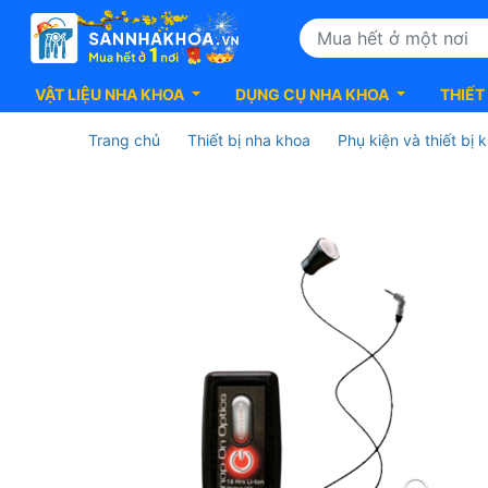
VẬT LIỆU NHA KHOA
DỤNG CỤ NHA KHOA
THIẾT
Trang chủ
Thiết bị nha khoa
Phụ kiện và thiết bị 
Đèn
LED
đội
đầu
Snap
on