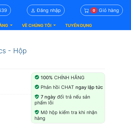
Giỏ hàng
639
Đăng nhập
0
ÀNG
VỀ CHÚNG TÔI
TUYỂN DỤNG
cs - Hộp
100%
CHÍNH HÃNG
Phản hồi CHAT
ngay lập tức
7 ngày
đổi trả nếu sản
phẩm lỗi
Mở hộp kiểm tra khi nhận
hàng