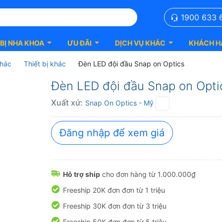
1900 633 
 BỊ NHA KHOA
ƯU ĐÃI
DỊCH VỤ KHÁC
KHÁCH H
khác
Thiết bị khác
Đèn LED đội đầu Snap on Optics
Đèn LED đội đầu Snap on Opti
Xuất xứ:
Snap On Optics
- Mỹ
Đăng nhập để xem giá
Hỗ trợ ship
cho đơn hàng từ 1.000.000₫
Freeship 20K đơn đơn từ 1 triệu
Freeship 30K đơn đơn từ 3 triệu
Freeship 50K đơn đơn từ 5 triệu