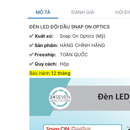
MÔ TẢ
ĐÁNH GIÁ
HỎI Đ
ĐÈN LED ĐỘI ĐẦU SNAP ON OPTICS
✅ Xuất xứ:
Snap On Optics (Mỹ)
✅ Sản phẩm:
HÀNG CHÍNH HÃNG
✅ Freeship:
TOÀN QUỐC
✅ Quy cách:
Hộp
Bảo hành
12 tháng